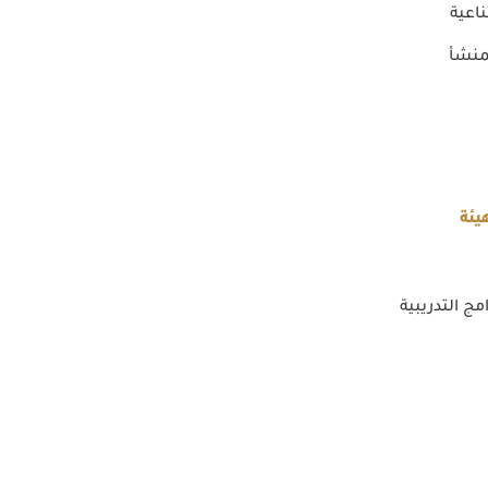
اعية
منشأ
يئة
مج التدريبية