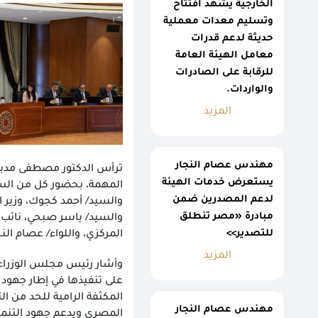
الخارجية يشهد افتتاح
وتسليم معدات معملية
حديثة لدعم قدرات
معامل الهيئة العامة
للرقابة على الصادرات
والواردات.
المزيد
مهندس عصام النجار
ترأس الدكتور مصطفى مدبول
يستعرض خدمات الهيئة
المهمة، بحضور كل من السيد
لدعم المصدرين ضمن
والسيد/ أحمد كجوك، وزير ال
مبادرة «مصر تنطلق
والسيد/ ياسر صبحي، نائب و
للتصدير>>
المركزي، واللواء/ عصام الن
المزيد
وأشار رئيس مجلس الوزراء إ
على تنفيذها في إطار جهود 
المكثفة الرامية للحد من ا
مهندس عصام النجار
المصري ويدعم جهود التنمي