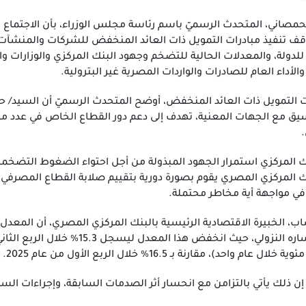
مصاني، المتحدث الرسميّ باسم رئاسة مجلس الوزراء، بأن الاجتما
موقف تنفيذ مبادرات التمويل ذات العائد المنخفض للشركات والمنشآت 
 للدولة، والمعدلات الحالية للتضخم وجهود البنك المركزي والوزارات 
والأداء العام للصادرات والواردات المصرية غير البترولية.
لتمويل ذات العائد المنخفض، أوضح المتحدث الرسميّ أن السيد/ حسن
نسيق مع الجهات المعنية، تهدف إلى دعم دور القطاع الخاص في عدد 
 المركزي استمرار الجهود المبذولة من أجل احتواء الضغوط التضخمية
ك المركزي المصري يقوم بصورة دورية بتقييم صلابة القطاع المصرفي 
ي مواجهة أية مخاطر محتملة.
ب، الخبيرة الاقتصادية الرئيسية بالبنك المركزي المصري، أن المعدل
ن ذلك يأتي بالتزامن مع انحسار أثر الصدمات السابقة، وإجراءات السياسة