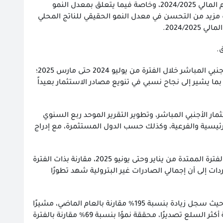
كما أشار المتحدث الرسمي إلى أن وزير المالية استعرض بعض ملامح مؤشرات الأداء المالي للعام المالي 2024/2025، وخاصة فيما يتعلق بمعدل النمو
ث مزيد من التحسن في معدل النمو الحقيقي للناتج المحلي
2024/2.
.
واستعرض وزير الاستثمار والتجارة الخارجية، خلال الاجتماع، نبذة عن موقف تدفقات الاستثمار الأجنبي المباشر خلال الفترة من يوليو 2024 حتى مارس 2025؛
ا يشير إلى نجاح نسبي في تنويع مصادر الاستثمار بعيداً
مار الأجنبي المباشر، وتطوير التقرير الموحد ربع السنوي
رئيسية والفرعية، وكذلك حسب الدول المستثمرة، مع إدراج
كما تناول الاجتماع الأداء العام للصادرات والواردات المصرية غير البترولية والميزان التجاري خلال الفترة الممتدة من يناير وحتى يونيو 2025، مقارنة بذات الفترة
دات إلى أن إجمالي الصادرات غير البترولية شهد تطورًا
وفي ضوء ذلك، أوضح اللواء/ عصام النجار أن الذهب يمثل السلعة الأكثر تصديرًا من حيث القيمة، حيث سجل زيادة بنسبة 195% مقارنة بالعام الماضي، مشيرًا
إلى أن زيوت النفط والزيوت المستخلصة من المواد المعدنية جاءت في المرتبة الثانية ضمن قائمة أكثر السلع تصديرًا، محققة نموًا بنسبة 69% مقارنة بالفترة