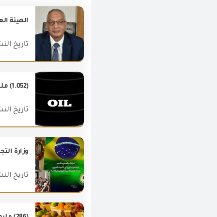
تاريخ النشر : 022
(1.052) مليار دولار قيمة أهم (20) سلعة صناعيه من الصادرات المصرية غيرالبترولية خلال فبراير2020.
تاريخ النشر : 020
وزارة التج
تاريخ النشر : 021