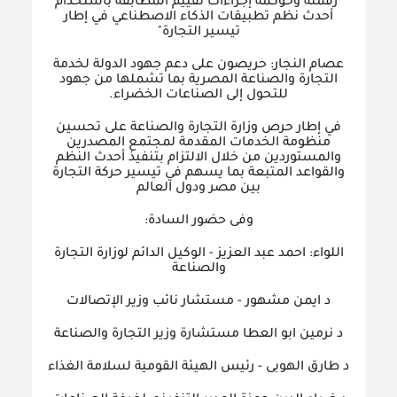
"رقمنة وحوكمة إجراءات تقييم المطابقة باستخدام
أحدث نظم تطبيقات الذكاء الاصطناعي في إطار
تيسير التجارة"
عصام النجار: حريصون على دعم جهود الدولة لخدمة
التجارة والصناعة المصرية بما تشملها من جهود
للتحول إلى الصناعات الخضراء.
في إطار حرص
وزارة
التجارة
والصناعة على تحسين
منظومة الخدمات المقدمة لمجتمع المصدرين
والمستوردين من خلال الالتزام بتنفيذ أحدث النظم
والقواعد المتبعة بما يسهم في تيسير حركة التجارة
بين مصر ودول العالم
وفى حضور السادة:
اللواء: احمد عبد العزيز - الوكيل الدائم لوزارة التجارة
والصناعة
د ايمن مشهور - مستشار نائب وزير الإتصالات
د نرمين ابو العطا مستشارة وزير التجارة والصناعة
د طارق الهوبى - رئيس الهيئة القومية لسلامة الغذاء