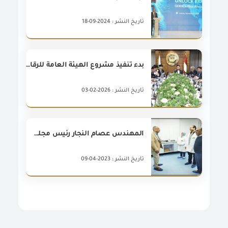
تاريخ النشر : 2024-09-18
بدء تنفيذ مشروع الهيئة العامة للرقابة على الصادرات والواردات الخاص بإنشاء المنصة الرقمية للفحص المبني على المخاطر والتتبع لتسهيل حركة التجارة في مصر، وذلك بتمويل من الوكالة الكورية للتعاون الدولي (KOICA) بمنحة تبلغ ١١ مليون دولار أمريكى.
تاريخ النشر : 2026-02-03
المهندس عصام النجار رئيس مجلس إدارة الهيئة العامة للرقابة على الصادرات والواردات فى زيارة تفقدية لفرع الهيئة بميناء الاسكندرية
تاريخ النشر : 2023-04-09