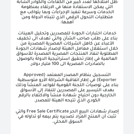
ظل امتلاكها لعدد كبير من الكفاءات والكوادر الشابة
التي يمكن الاستفادة منها في الارتقاء بمنظومة
الخدمات وسرعة تنفيذ الإجراءات وبما يتواكب مع
متطلبات التحول الرقمي الذي تتبناه الدولة ومن
أهمها:
خدمات اختبارات الجودة للمصدرين وتحليل العينات
بناء على طلب صاحب الشأن والتي تهدف الى تخفيف
الأعباء عن كاهل الشركات المصرية المصدرة من
خلال استغلال معامل الهيئة لإصدار شهادات الجودة
المطلوبة لنفاذ المنتجات المصرية المصدرة للأسواق
العالمية في إطار تحقيق استراتيجية الدولة بالوصول
بالصادرات المصرية الى 100 مليار دولار.
التسجيل بنظام المصدر المعتمد (
Approved
Exporter
) في إطار اتفاقية الشراكة الأرو متوسطية
بناء على توصيات اللجنة القومية لقواعد المنشأ وذلك
بهدف التيسير على المصدرين للنفاذ إلى الأسواق
الخارجية دون احتياج شهادة منشأ والاكتفاء بالرقم
الكودي الذي تتيحه الهيئة للمصدر.
إصدار شهادات البيع الحر
Free Sale Certificate
والتي
تثبت أن المنتج المراد تصديره يتم بيعه أو تداوله في
السوق المحلي.