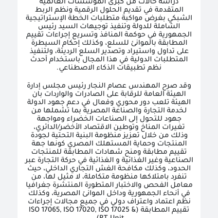
دراسة حالات من كبرى المؤسسات العالمية
المتقدمة في تقديم الحلول الرقمية ونظم الربط
الشبكي بغرض مواكبة متطلبات الخطة الإستراتيجية
الشاملة للدولة وتنفيذ توجيهات السيد رئيس
الجمهورية في حوكمة المنافذ وتسريع إجراءات تقييم
المطابقة بالموانئ للسلع، وكذلك إحكام السيطرة
على تداول واستيراد وتصدير السلع الرديئة، ولتنفيذ
المتطلبات الدولية في هذا المجال باستخدام أحدث
نظم تطبيقات الذكاء الاصطناعي.
وقد صرح المهندس عصام النجار رئيس مجلس إدارة
الهيئة العامة للرقابة على الصادرات والواردات بان
الهيئة تلعب دور محوري وفعال في دعم جهود الدولة
لخدمة التجارة والصناعة المصرية بما تشملها من
جهود للتحول إلى الصناعات الخضراء ومواجهة
تغيرات المناخ وتوطين الاقتصاد الأخضر/الدائري،
وذلك من خلال تعزيز منظومة البنية التحتية لجودة
المنتجات وحماية المستهلك المصري كونها جهة
تقييم مطابقة ومنح شهادات المطابقة للمنتجات
الصناعية وغير الغذائية و الغذائية في حركة التجارة عبر
الحدود، وكذلك مكافحة الغش التجاري الداخلي، حيث
تنفرد بامتلاكها منظومة متكاملة، لا مثيل لها، من
معامل الفحص والاختبار المتطورة المنتشرة جغرافيا
في أنحاء الجمهورية وداخل الموانئ المصرية، وكذلك
نظم اعتماد واعتراف دولي في جميع مجالات إجراءات
تقييم المطابقة (
ISO 17065, ISO 17020, ISO 17025 &