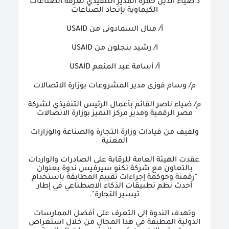
د ضياء الدين حمزة المدير التنفيذي لغرفة الصناعات
الكيماوية بإتحاد الصناعات
أ/ منال السمادونى من
USAID
ا/ رشيد بنجلون من
USAID
أ/ أسامة عبد المنعم
USAID
م/ وسام فوزى مدير المشروعات بوزارة الاتصالات
م/ ضياء ناصر القائم بأعمال الرئيس التنفيذي لشركة
مصر الرقمية ومدير مركز التميز بوزارة الاتصالات
ولفيف من قيادات وزارة التجارة والصناعة والوزارات
المعنية
عقدت الهيئة العامة للرقابة على الصادرات والواردات
بالتعاون مع شركة تكنو سيرفيس ندوة بعنوان
"رقمنة وحوكمة إجراءات تقييم المطابقة باستخدام
أحدث نظم تطبيقات الذكاء الاصطناعي في إطار
تيسير التجارة"
.
وتهدف الندوة إلى التعرف على أفضل الممارسات
الدولية المطبقة في هذا المجال من خلال استعراض