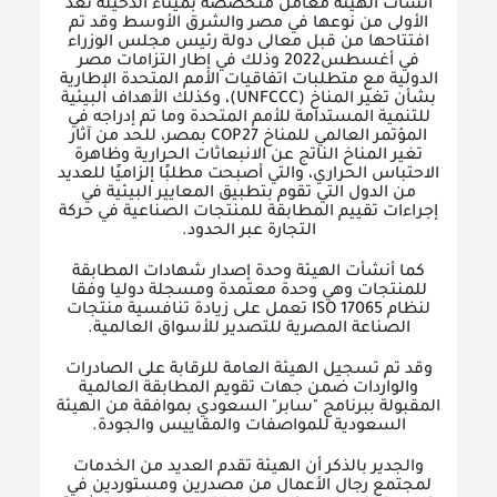
أنشأت الهيئة معامل متخصصة بميناء الدخيلة تعد
الأولى من نوعها في مصر والشرق الأوسط وقد تم
افتتاحها من قبل معالى دولة رئيس مجلس الوزراء
في أغسطس2022 وذلك في إطار التزامات مصر
الدولية مع متطلبات اتفاقيات الأمم المتحدة الإطارية
بشأن تغير المناخ (
UNFCCC
)، وكذلك الأهداف البيئية
للتنمية المستدامة للأمم المتحدة وما تم إدراجه في
المؤتمر العالمي للمناخ
COP27
بمصر، للحد من آثار
تغير المناخ الناتج عن الانبعاثات الحرارية وظاهرة
الاحتباس الحراري، والتي أصبحت مطلبًا إلزاميًا للعديد
من الدول التي تقوم بتطبيق المعايير البيئية في
إجراءات تقييم المطابقة للمنتجات الصناعية في حركة
التجارة عبر الحدود.
كما أنشأت الهيئة وحدة إصدار شهادات المطابقة
للمنتجات وهي وحدة معتمدة ومسجلة دوليا وفقا
لنظام 17065
ISO
تعمل على زيادة تنافسية منتجات
الصناعة المصرية للتصدير للأسواق العالمية.
وقد تم تسجيل الهيئة العامة للرقابة على الصادرات
والواردات ضمن جهات تقويم المطابقة العالمية
المقبولة ببرنامج "سابر" السعودي بموافقة من الهيئة
السعودية للمواصفات والمقاييس والجودة.
والجدير بالذكر أن الهيئة تقدم العديد من الخدمات
لمجتمع رجال الأعمال من مصدرين ومستوردين في