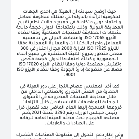
).
PT Unit
حيث أوضح سيادته أن الهيئة هي احدى الجهات
الحكومية الرائدة بالدولة التي تمتلك منظومة معامل
و اعتماد دولي متكاملة في جميع مجالات نظم تقييم
المطابقة الدولية، وذلك باعتمادها الدولي كجهة مانحة
لشهادات المطابقة للمنتجات الصناعية وفقا لنظام
الأيزو
ISO 17065
، واعتمادها الدولي في تنافسية
المعامل وإجراء الاختبارات والمعايرة المعملية وفقا
للأيزو
ISO 17025
لقرابة 2000 مجال اختبار في 300
معمل متطور بفروع الهيئة المنتشرة في جميع أنحاء
الجمهورية و كذلك اعتمادها الدولي كجهة فحص
وتفتيش معتمدة دوليا وفقا لنظام الأيزو
ISO 17020
فضلا عن منظومة إدارة الجودة وفقا لنظام الأيزو
ISO
.
9001
كما أكد المهندس عصام_النجار على دور الهيئة في
الحماية من الغش التجاري والصناعي الداخلي من
خلال مطابقة المنتجات المطروحة في الأسواق
المحلية للمواصفات القياسية من خلال التزامات
فروعها المدمجة إليها العام الماضي بعد تفعيل قرار
رئيس مجلس الوزراء رقم 3290 لسنة 2021بضم
مصلحة الكيمياء تحت مظلة الهيئة العامة للرقابة
على الصادرات والواردات.
وفى إطار دعم التحول إلى منظومة الصناعات الخضراء