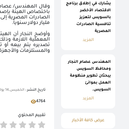
يشارك في إطلاق برنامج
وقال المهندس/ عصام ال
الاقتصاد الأخضر
باختصاص الهيئة بإصدار
بالسويس لتعزيز
مليار دولار سنوياً
.
تنافسية الصادرات
المصرية
وأوضح النجار أن الهي
المعملية اللازمة وذلك
المزيد
تصديره يتم بيعه أو 
والمستلزمات والأجهزة 
المهندس عصام النجار
ومحافظ السويس
يبحثان تطوير منظومة
العمل بموانئ
السويس.
تاريخ النشر :
الخميس,14 يوليو 2022 01:14 م
المزيد
4764
تقييم المحتوي
عرض كافة الأخبار