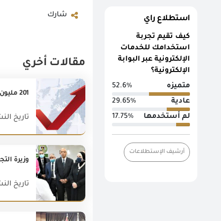
شارك
استطلاع راي
كيف تقيم تجربة
استخدامك للخدمات
الإلكترونية عبر البوابة
مقالات أخري
الإلكترونية؟
متميزه
52.6%
201 مليون دولار زياده فى صادرات مصر غير البتروليه خلال يناير2018 مقارنة بيناير 2017
عادية
29.65%
لم أستخدمها
17.75%
تاريخ النشر : 018
أرشيف الإستطلاعات
وزيرة التج
تاريخ النشر : 022