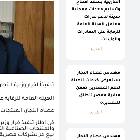
الخارجية يشهد افتتاح
وتسليم معدات معملية
حديثة لدعم قدرات
معامل الهيئة العامة
للرقابة على الصادرات
والواردات.
المزيد
مهندس عصام النجار
يستعرض خدمات الهيئة
تنفيذاً لقرار وزيرة التج
لدعم المصدرين ضمن
مبادرة «مصر تنطلق
الهيئة العامة للرقابة على الصادرات والواردات تصدر 14
للتصدير>>
عصام النجار: المنتجات شم
المزيد
في اطار تنفيذ قرار وزير
بيع حر لشركات مصرية م
مهندس عصام النجار