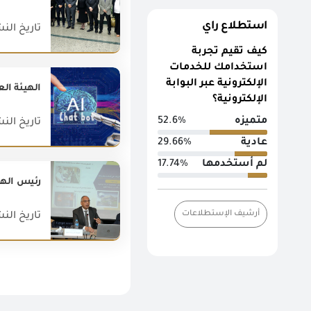
استطلاع راي
تاريخ النشر : 025
كيف تقيم تجربة
استخدامك للخدمات
الإلكترونية عبر البوابة
الإلكترونية؟
متميزه
52.6%
تاريخ النشر : 026
عادية
29.66%
لم أستخدمها
17.74%
أرشيف الإستطلاعات
تاريخ النشر : 024