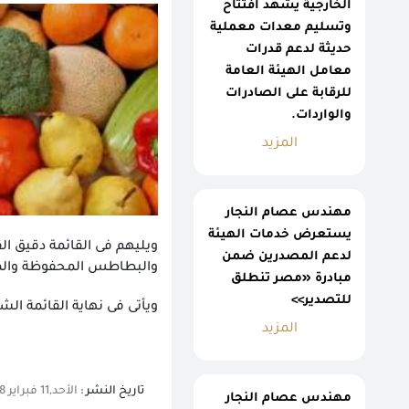
الخارجية يشهد افتتاح
وتسليم معدات معملية
حديثة لدعم قدرات
معامل الهيئة العامة
للرقابة على الصادرات
والواردات.
المزيد
مهندس عصام النجار
يستعرض خدمات الهيئة
ويليهم فى القائمة دقيق الق
لدعم المصدرين ضمن
والبطاطس المحفوظة والمجم
مبادرة «مصر تنطلق
للتصدير>>
ويأتى فى نهاية القائمة الشي
المزيد
تاريخ النشر :
الأحد,11 فبراير 2018 01:15 م
مهندس عصام النجار