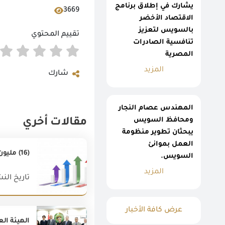
يشارك في إطلاق برنامج
3669
الاقتصاد الأخضر
بالسويس لتعزيز
تقييم المحتوي
تنافسية الصادرات
المصرية
المزيد
شارك
المهندس عصام النجار
ومحافظ السويس
مقالات أخري
يبحثان تطوير منظومة
العمل بموانئ
(16) مليون دولار زيادة في صادرات مصر غير البترولية خلال شهر يونيو 2020 مقارنة بشهر يونيو 2019 بزيادة قدرها (1%)
السويس.
المزيد
تاريخ النشر : 020
عرض كافة الأخبار