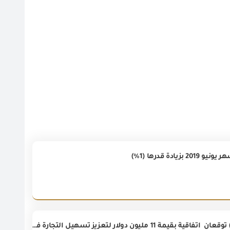
الهيئة العامة للرقابة على الصادرات و الواردات و وكالة التعاون الدولي الكورية (كويكا) توقعان اتفاقية بقيمة 11 مليون دولار لتعزيز تسهيل التجارة في مصر، تحت عنوان "إنشاء منصة رقمية للفحص المبني على المخاطر والتتبع لتسهيل التجارة في مصر"