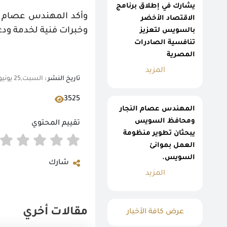
يشارك في إطلاق برنامج
وأكد المهندس عصام ال
الاقتصاد الأخضر
وخبرات فنية لخدمة ودعم
بالسويس لتعزيز
تنافسية الصادرات
المصرية
المزيد
تاريخ النشر :
السبت,25 يونيو 2022 05:53 م
3525
المهندس عصام النجار
ومحافظ السويس
تقييم المحتوي
يبحثان تطوير منظومة
العمل بموانئ
السويس.
شارك
المزيد
مقالات أخري
عرض كافة الأخبار