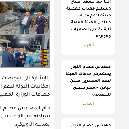
الخارجية يشهد افتتاح
وتسليم معدات معملية
حديثة لدعم قدرات
معامل الهيئة العامة
للرقابة على الصادرات
والواردات.
المزيد
مهندس عصام النجار
يستعرض خدمات الهيئة
بالإشارة إلى توجيهات
لدعم المصدرين ضمن
إمكانيات الدولة لدعم 
مبادرة «مصر تنطلق
قطاعات الوزارة المعنية
للتصدير>>
المزيد
قام المهندس عصام ال
سيادته مع المهندس 
بمدينة الروبيكي
.
مهندس عصام النجار