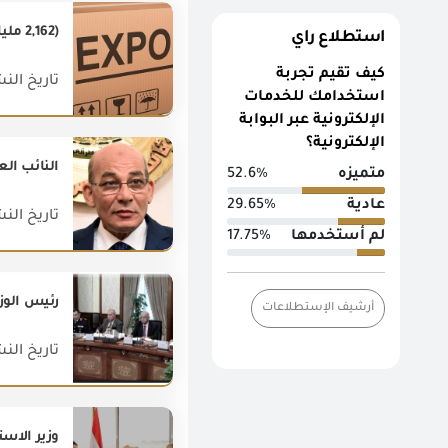
(2,162 مليار دولار) قيمة صادرات مصر غير البتروليه خلال شهر ديسمبر 2018
استطلاع راي
كيف تقيم تجربة
تاريخ النشر : 019
استخدامك للخدمات
الإلكترونية عبر البوابة
الإلكترونية؟
النائب ال
متميزه
52.6%
عادية
29.65%
تاريخ النشر : 017
لم أستخدمها
17.75%
رئيس الوز
أرشيف الإستطلاعات
تاريخ النشر : 023