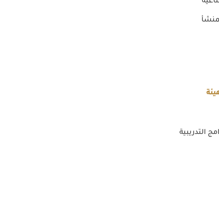
اعية
منشأ
يئة
مج التدريبية