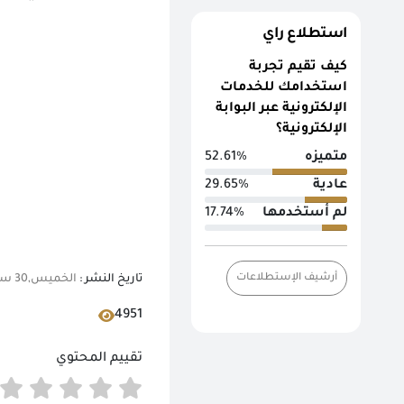
استطلاع راي
كيف تقيم تجربة
استخدامك للخدمات
الإلكترونية عبر البوابة
الإلكترونية؟
متميزه
52.61%
عادية
29.65%
لم أستخدمها
17.74%
أرشيف الإستطلاعات
تاريخ النشر :
الخميس,30 سبتمبر 2021 02:02 م
4951
تقييم المحتوي