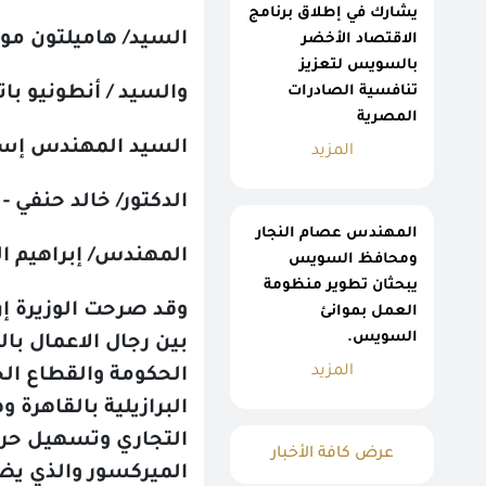
يشارك في إطلاق برنامج
السيد/ هاميلتون مورآ
الاقتصاد الأخضر
بالسويس لتعزيز
تنافسية الصادرات
والسيد / أنطونيو باتر
المصرية
السيد المهندس إسماع
المزيد
الدكتور/ خالد حنفي - 
المهندس عصام النجار
المهندس/ إبراهيم الع
ومحافظ السويس
يبحثان تطوير منظومة
العمل بموانئ
السويس.
بين رجال الاعمال با
المزيد
الحكومة والقطاع الخ
البرازيلية بالقاهرة
التجاري وتسهيل حرك
عرض كافة الأخبار
الميركسور والذي يضم ا