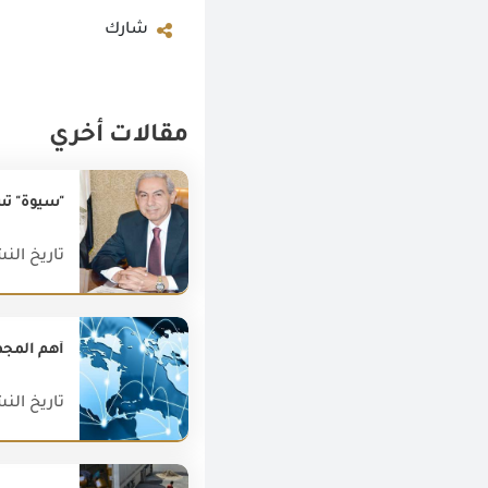
شارك
مقالات أخري
"سيوة" تس
تاريخ النشر : 017
أهم المجمو
تاريخ النشر : 019