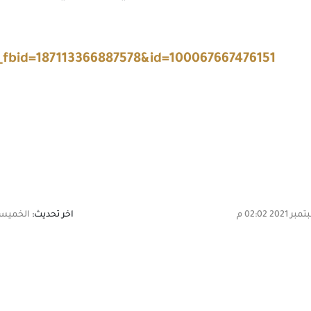
_fbid=187113366887578&id=100067667476151
اخر تحديث:
الخميس,30 سبتمبر 2021 02