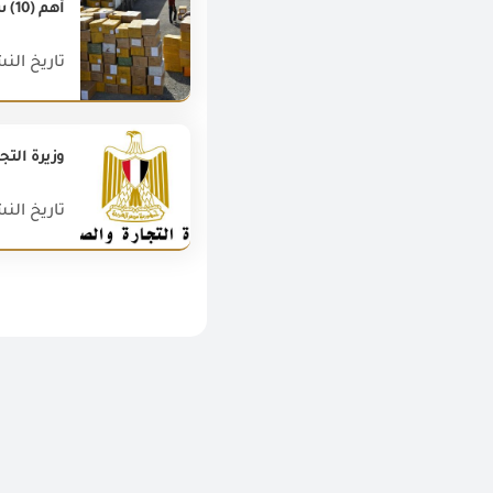
أهم (10) سلع صناعية للصادرات المصرية غير البترولية خلال فبراير 2018.
تاريخ النشر : 018
وزيرة التج
تاريخ النشر : 020