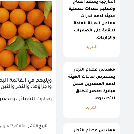
الخارجية يشهد افتتاح
وتسليم معدات معملية
حديثة لدعم قدرات
معامل الهيئة العامة
للرقابة على الصادرات
والواردات.
المزيد
مهندس عصام النجار
يستعرض خدمات الهيئة
ويليهم في القائمة البص
لدعم المصدرين ضمن
وأجزاؤها، والتمر والتي
مبادرة «مصر تنطلق
للتصدير>>
وجاءت الخمائر ، وعصير 
المزيد
تاريخ النشر :
الثلاثاء,17 مارس 2020 10:30 ص
مهندس عصام النجار