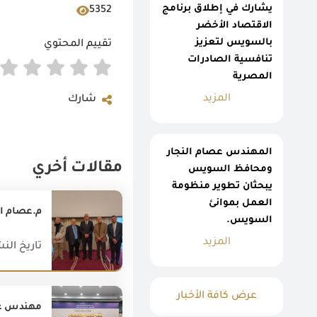
يشارك في إطلاق برنامج
5352
الاقتصاد الأخضر
بالسويس لتعزيز
تقييم المحتوي
تنافسية الصادرات
المصرية
المزيد
شارك
المهندس عصام النجار
مقالات أخري
ومحافظ السويس
يبحثان تطوير منظومة
العمل بموانئ
السويس.
المزيد
تاريخ النشر : 024
عرض كافة الأخبار
مهندس عص