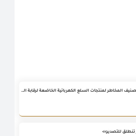
م.عصام النجاريتابع تنفيذ البرنامج التدريبى الخاص بمشروع تطوير إجراءات تقييم وتصنيف المخاطر لمنتجات السلع الكهربائية الخاضعة لرقابة الهيئة العامة للرقابة على الصادرات والواردات والممول من مشروع تطوير التجارة وتنمية الصادرات في مصر التابع للوكالة الأمريكية للتنمية الدولية (USAID TRADE).
نطلق للتصدير>>