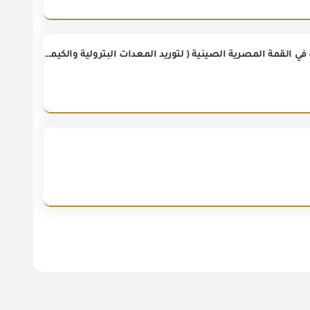
رئيس الهيئة العامة للرقابة على الصادرات الواردات يستقبل الوفد الصيني المشارك في القمة المصرية الصينية ( لتوريد المعدات البترولية والكيمائية CSSOPE ) مصر ٢٠٢٣ بالمقر الرئيسي