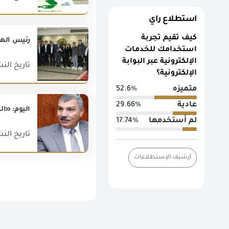
استطلاع راي
كيف تقيم تجربة
استخدامك للخدمات
الإلكترونية عبر البوابة
تاريخ النشر : 023
الإلكترونية؟
متميزه
52.6%
عادية
29.66%
اليوم: «ا
لم أستخدمها
17.74%
تاريخ النشر : 017
أرشيف الإستطلاعات