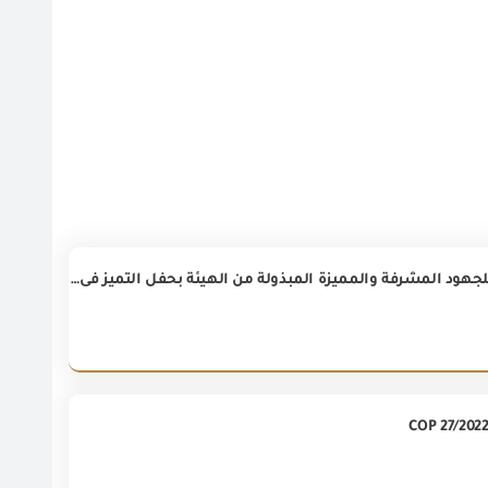
تكريم المهندس عصام النجار رئيس الهيئة العامة للرقابة على الصادرات والواردات للجهود المشرفة والمميزة المبذولة من الهيئة بحفل التميز فى التصدير الهندسى EXXA-٢٠٢٣ بالقصر الرئاسى بـ عابدين