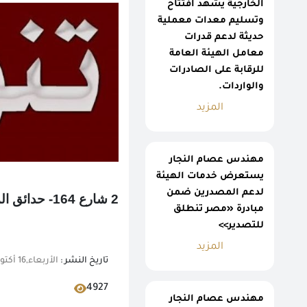
الخارجية يشهد افتتاح
وتسليم معدات معملية
حديثة لدعم قدرات
معامل الهيئة العامة
للرقابة على الصادرات
والواردات.
المزيد
مهندس عصام النجار
يستعرض خدمات الهيئة
لدعم المصدرين ضمن
2 شارع 164- حدائق المعادى- خلف المحكمة الدستورية العليا.
مبادرة «مصر تنطلق
للتصدير>>
المزيد
تاريخ النشر :
الأربعاء,16 أكتوبر 2019 01:26 م
4927
مهندس عصام النجار