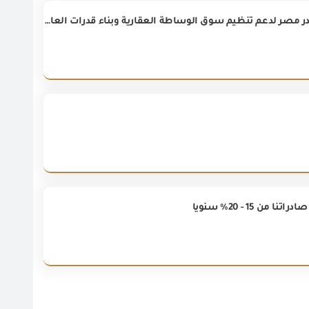
الهيئة العامة للرقابة على الصادرات والواردات توقع بروتوكول تعاون مع بروبرتي فايندر مصر لدعم تنظيم سوق الوساطة العقارية وبناء قدرات العاملين بالقطاع.
 - 20% سنوياً