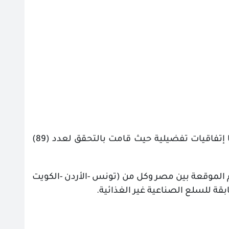
كما قامت الهيئة بالتحقق من منشأ البضائع الصادرة من وإلى الدول المبرم معها إتفاقيات تفضيلية حيث قامت بالتحقق لعدد (89)
 الموقعة بين مصر وكل من (تونس -الأردن -الكويت
قة للسلع الصناعية غير الغذائية.