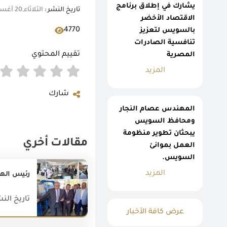
يشارك في إطلاق برنامج
تاريخ النشر :
الثلاثاء,20 أغسطس 2019 08:44 ص
الاقتصاد الأخضر
4770
بالسويس لتعزيز
تنافسية الصادرات
تقييم المحتوي
المصرية
المزيد
شارك
المهندس عصام النجار
ومحافظ السويس
يبحثان تطوير منظومة
مقالات أخري
العمل بموانئ
السويس.
المزيد
رئيس الهيئ
تاريخ النشر : 022
عرض كافة الأخبار