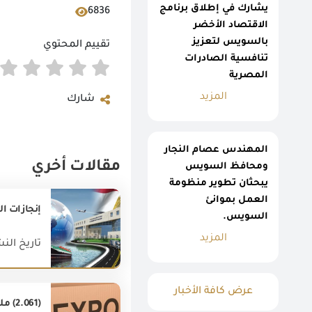
يشارك في إطلاق برنامج
6836
الاقتصاد الأخضر
بالسويس لتعزيز
تقييم المحتوي
تنافسية الصادرات
المصرية
المزيد
شارك
المهندس عصام النجار
مقالات أخري
ومحافظ السويس
يبحثان تطوير منظومة
العمل بموانئ
إنجازات ال
السويس.
المزيد
تاريخ النشر : 020
عرض كافة الأخبار
(2.061) مليار دولار قيمة صادرات مصر غير البترولية خلال شهر فبراير 2019