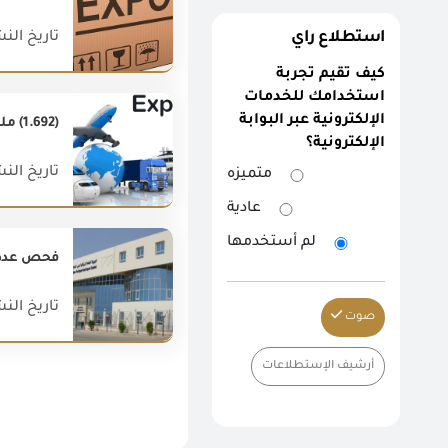
تاريخ النشر : 019
استطلاع راي
كيف تقيم تجربة
استخدامك للخدمات
الإلكترونية عبر البوابة
(1.692) مليار دولار قيمة الصادرات المصرية غير البتروليه خلال شهر يونيو 2018
الإلكترونية؟
تاريخ النشر : 018
متميزه
عادية
لم أستخدمها
فحص عدد (11.708) رسالة بمعامل الرقابة على الصادرات والواردات خلال 
تاريخ النشر : 020
صوت
أرشيف الإستطلاعات