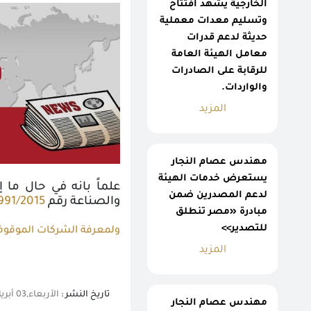
الخارجية يشهد افتتاح
وتسليم معدات معملية
حديثة لدعم قدرات
معامل الهيئة العامة
للرقابة على الصادرات
والواردات.
المزيد
مهندس عصام النجار
يستعرض خدمات الهيئة
علماً بانه في حال ما
لدعم المصدرين ضمن
والصناعة رقم
991/2015
مبادرة «مصر تنطلق
للتصدير>>
ولمعرفة الشركات الموقوفة 
المزيد
تاريخ النشر :
الأربعاء,03 أبريل 2019 12:13 م
مهندس عصام النجار