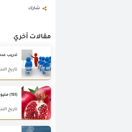
شارك
مقالات أخري
تدريب عدد (6277) متدرب من غير العاملين بمركز تدريب الهيئه العامه للرقابه على الصا
تاريخ النشر : 020
(151) مليون دولار قيمة أهم (20) سلعة غذائية من الصادرات المصرية غير البترولية خلال سبتمبر2018
تاريخ النشر : 018