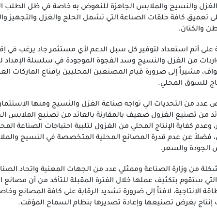
لغزل والنسيج والملابس الجاهزة للنهوض به خاصة في ظل الطلب الع
على تعميق كافة حلقات الصناعة التي تشمل الحلج والغزل والتجهيز وا
ن والكتان.
اعة على أتم استعداد لتوفير كل سبل الدعم لأي مستثمر جاد يرغب في 
واردات من الغزل والنسيج وسد الفجوة الموجودة في سلسلة الإمداد ل
ف، مشيراً إلى ضرورة قيام المصنعين المحليين بإقناع الماركات الع
اج للسوق المحلي.
ض عدد من التحديات الي تواجه صناعة الغزل والنسيج ومنها الاستث
ئد من تصنيع الغزول ضعيف بالمقارنة بالعائد من تصنيع الملابس الج
عدم كفاية الإنتاج المحلي من الغزول لتلبية احتياجات الصناعة المحلي
، فضلاً عن عدم قدرة المصانع المحلية المتخصصة في النسيج والمل
 الجودة والسعر.
لمشكلة من وزارة الصناعة وممثلي عدد من الجهات المعنية واتحاد ال
لتي ستقوم بتكثيف عملها خلال الفترة المقبلة للتأكد من أن مصانع 
قة الإنتاجية، لافتاً إلى ضرورة تشديد الرقابة على كافة المصانع وخاص
إنتاج بغرض تصنيعها وإعادة تصديرها بنظام السماح المؤقت.