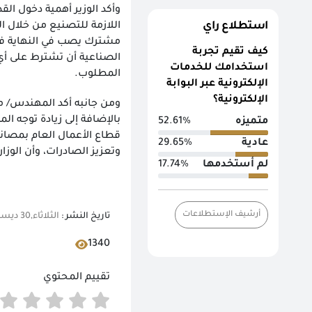
وأكد الوزير أهمية دخول ال
استطلاع راي
اللازمة للتصنيع من خلال ا
مشترك يصب في النهاية في ص
كيف تقيم تجربة
الصناعية أن تشترط على أي
استخدامك للخدمات
المطلوب.
الإلكترونية عبر البوابة
الإلكترونية؟
ومن جانبه أكد المهندس/ م
بالإضافة إلى زيادة توجه ا
متميزه
52.61%
عادية
29.65%
وتعزيز الصادرات، وأن الوز
لم أستخدمها
17.74%
أرشيف الإستطلاعات
تاريخ النشر :
الثلاثاء,30 ديسمبر 2025 10:40 م
1340
تقييم المحتوي