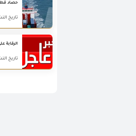
حصاد قطاع ا
تاريخ النشر : 024
الرقابة ع
تاريخ النشر : 020