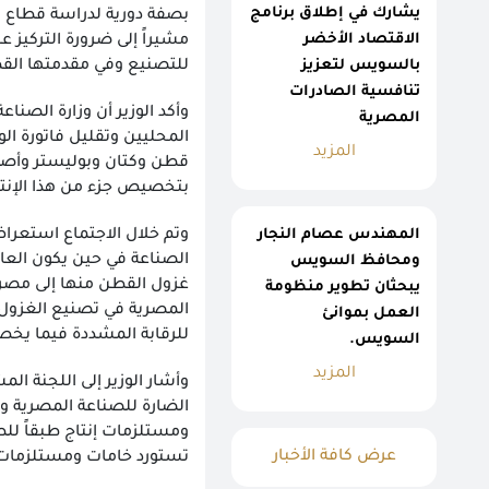
يشارك في إطلاق برنامج
بصفة دورية لدراسة قطاع ا
الاقتصاد الأخضر
مشيراً إلى ضرورة التركيز 
بالسويس لتعزيز
للتصنيع وفي مقدمتها القط
تنافسية الصادرات
وأكد الوزير أن وزارة الصن
المصرية
المحليين وتقليل فاتورة ال
المزيد
قطن وكتان وبوليستر وأصوا
بتخصيص جزء من هذا الإنت
المهندس عصام النجار
وتم خلال الاجتماع استعرا
الصناعة في حين يكون العا
ومحافظ السويس
غزول القطن منها إلى مصر، و
يبحثان تطوير منظومة
المصرية في تصنيع الغزول
العمل بموانئ
للرقابة المشددة فيما يخص
السويس.
المزيد
وأشار الوزير إلى اللجنة ا
الضارة للصناعة المصرية وا
ومستلزمات إنتاج طبقاً للطا
عرض كافة الأخبار
تستورد خامات ومستلزمات 