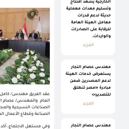
الخارجية يشهد افتتاح
وتسليم معدات معملية
حديثة لدعم قدرات
معامل الهيئة العامة
للرقابة على الصادرات
والواردات.
المزيد
مهندس عصام النجار
يستعرض خدمات الهيئة
لدعم المصدرين ضمن
مبادرة «مصر تنطلق
عقد الفريق مهندس/ كامل ال
للتصدير>>
العام والمهندس/ عصام النج
المزيد
الصناعات النسيجية والمجل
الصناعة وقطاع الأعمال الع
مهندس عصام النجار
وفي مستهل الاجتماع، أكد ن