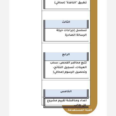
تطبيق "النافذة" (محاكي)
الثالث
تسلسل إجراءات حركة
الرسالة الصادرة
الرابع
تتبع محاضر الفحص، سحب
العينات، تسجيل النتائج،
وتحصيل الرسوم (محاكي)
الخامس
اعداد ومناقشة تقييم مشروع
كل طالب
الفئة المستهدفة :