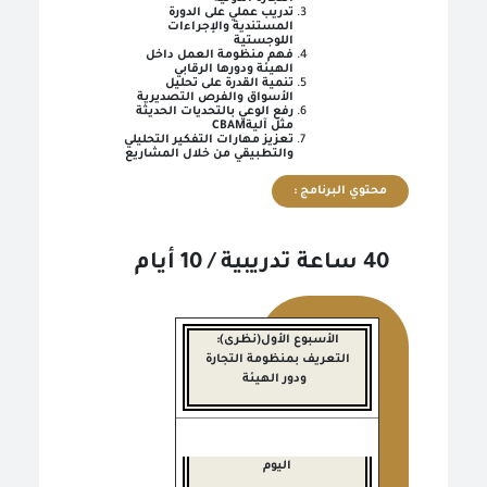
تدريب عملي على الدورة
المستندية والإجراءات
اللوجستية
فهم منظومة العمل داخل
الهيئة ودورها الرقابي
تنمية القدرة على تحليل
الأسواق والفرص التصديرية
رفع الوعي بالتحديات الحديثة
مثل آلية
CBAM
تعزيز مهارات التفكير التحليلي
والتطبيقي من خلال المشاريع
محتوي البرنامج :
40 ساعة تدريبية / 10 أيام
الأسبوع الأول(نظرى):
التعريف بمنظومة التجارة
ودور الهيئة
اليوم