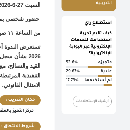
التدريبية
السبت 27-6-2026
حضور شخصى بمركز التميز بالهيئة العامة للرقابة على الصادرات والواردات
استطلاع راي
من الساعة ١١ صباحا وحتى الساعة ١ ظهرا
كيف تقيم تجربة
استخدامك للخدمات
الإلكترونية عبر البوابة
الإلكترونية؟
2026 بشأن سج
متميزه
52.6%
القيد والتصالح، م
عادية
29.67%
التنفيذية المرتبط
لم أستخدمها
17.73%
الامتثال القانوني
.
مكان التدريب :
أرشيف الإستطلاعات
مركز التميز بالمقر
شروط الالتحاق :