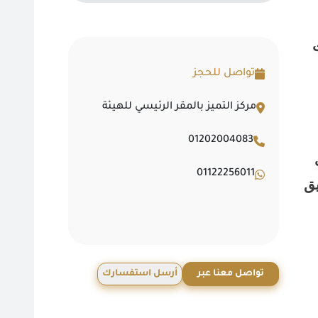
تواصل للحجز
مركز التميز بالمقر الرئيسي للهيئة
01202004083
01122256011
يق
تواصل معنا عبر
أرسل استفسارك