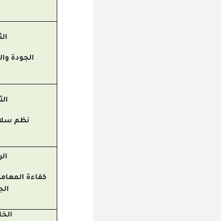
الث
الجودة والب
الث
نظم سلام
الر
كفاءة المعام
الج
الخ