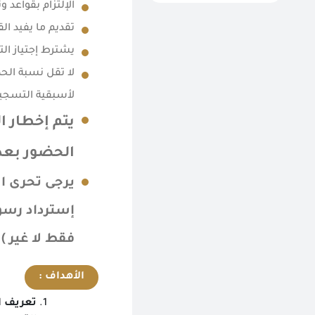
الإلتزام بقواعد 
تقديم ما يفيد ال
يشترط إجتياز الت
لأسبقية التسجي
يتم إخطار ا
الحضور بعد 
يرجى تحرى ال
فقط لا غير )
الأهداف :
تعريف ا