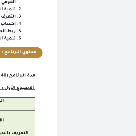
القومي
تنمية ا
التعرف 
إكساب م
ربط الج
تنمية ال
محتوي البرنامج :
مدة البرنامج (40 ساعة ) تدريبية / 10 أيام تدريبية
الإسبوع الأول : التد
ال
ال
التعريف بالهي