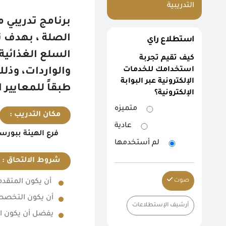
التدريبية
برنامج تدريبي
الصلة ، بهدف 
استطلاع راي
السلع الغذائية،
كيف تقيم تجربة
استخدامك للخدمات
والواردات، وذل
الإلكترونية عبر البوابة
طبقاً للمعايير 
الإلكترونية؟
متميزه
مكان التدريب :
عادية
فرع الهيئة ببورس
لم أستخدمها
شروط الالتحاق :
صوت
أن يكون المتقدم 
أن يكون التخصص 
أرشيف الإستطلاعات
يفضل أن يكون الطا