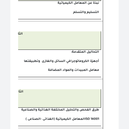
نبذة عن المعامل
الكيميائية
التسليم والتسلم
الثانى
التحاليل المتقدمة
:
أجهزة
الكروماتوجرافي
السائل والغازى
وتطبيقتها
معامل المبيدات والمواد المضافة
الثالث
طرق الفحص والتحليل المختلفة الغذائية والصناعية
ISO 14001
المعامل الكيميائية (الغذائى -الصناعى )