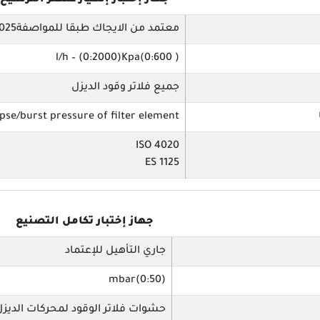
جهاز إختبار إنهيار عنصر الترشيح
معتمد من الايجاك طبقا للمواصفةISO17025
l/h – (0:2000)Kpa(0:600 )
جميع فلاتر وقود الديزل
apse/burst pressure of filter element
ISO 4020
ES 1125
جهاز إختبار تكامل التصنيع
جاري التأهيل للإعتماد
(0:50)mbar
حشوات فلاتر الوقود لمحركات الديزل