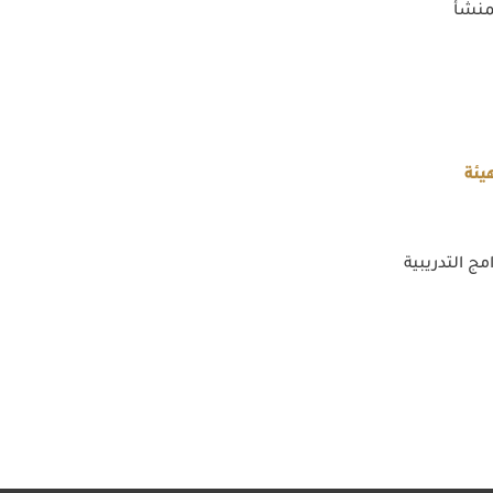
منشأ
يئة
مج التدريبية