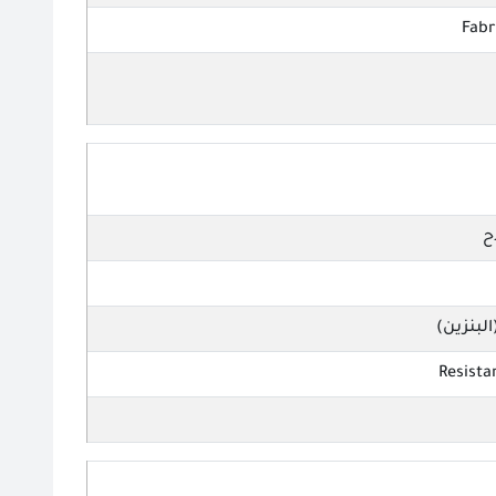
Fabr
ح
البنزين)
Resista