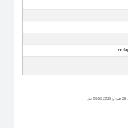
colla
09 ص