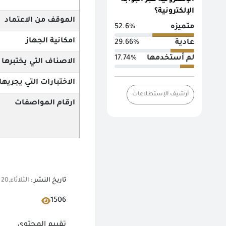
الإلكترونية عبر البوابة
الإلكترونية؟
الموقف من الاعتماد
متميزه
52.6%
امكانية الجهاز
عادية
29.66%
لم أستخدمها
17.74%
الاصناف التي يختبرها
الاختبارات التي يجريها
أرشيف الإستطلاعات
ارقام المواصفات
تاريخ النشر :
الثلاثاء,20 يونيو 2023 12:00 ص
1506
تقييم المحتوي