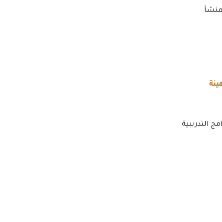
منشأ
يئة
مج التدريبية