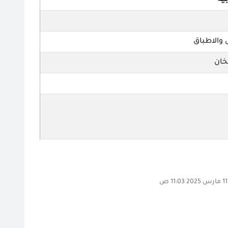
ية
خان