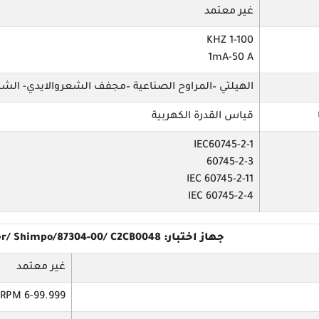
غير معتمد
1-100 KHZ
1mA-50 A
الهيلتي –المراوح الصناعية –مجفف الشعروالايدي- الشني
قياس القدرة الكهربية
IEC60745-2-1
60745-2-3
60745-2-11 IEC
60745-2-4 IEC
جهاز اختبار: Tachometer/ Shimpo/87304-00/ C2CB0048
غير معتمد
6-99.999 RPM