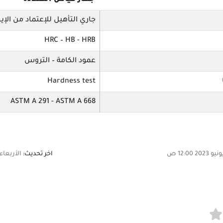
جهاز قياس الصلادة
جاري التأهيل للإعتماد من الإي
HRC – HB - HRB
عمود الكامة – التروس
Hardness test
ASTM A 291 - ASTM A 668
اخر تحديث:
الأربعاء, 26 فبراير 2025 :06