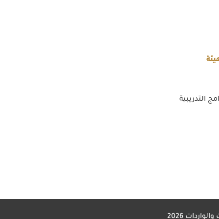
يئة
مج التدريبية
 والواردات
2026