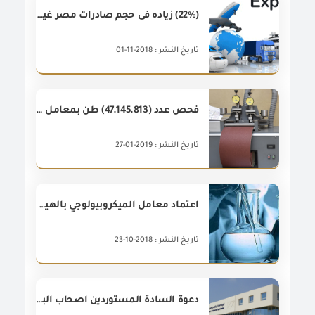
(22%) زياده فى حجم صادرات مصر غير البتروليه خلال شهر سبتمبر 2018 مقارنة بشهر سبتمبر 2017، أى بقيمه قدرها (358) مليون دولار
تاريخ النشر : 2018-11-01
فحص عدد (47.145.813) طن بمعامل الرقابة على الصادرات والواردات خلال عام 2018
تاريخ النشر : 2019-01-27
اعتماد معامل الميكروبيولوجي بالهيئة في إختبارات الكشف عن الأغذية المعدلة وراثياً
تاريخ النشر : 2018-10-23
دعوة السادة المستوردين أصحاب البطاقات الاستيرادية الذين تم توفيق أوضاعهم لاستلام البطاقات