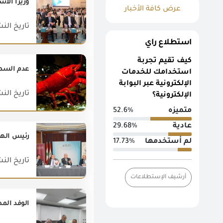
عرض كافة الأخبار
تاريخ النشر : 026
استطلاع راي
كيف تقيم تجربة
عدم السماح
استخدامك للخدمات
الإلكترونية عبر البوابة
تاريخ النشر : 019
الإلكترونية؟
متميزه
52.6%
عادية
29.68%
رئيس الهيئ
لم أستخدمها
17.73%
تاريخ النشر : 022
أرشيف الإستطلاعات