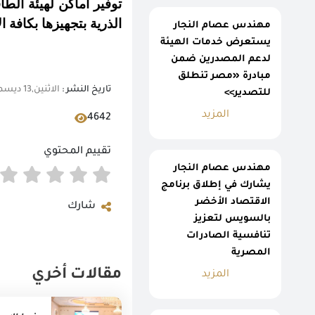
توفير أماكن لهيئة الطا
الذرية بتجهيزها بكافة 
مهندس عصام النجار
يستعرض خدمات الهيئة
لدعم المصدرين ضمن
مبادرة «مصر تنطلق
تاريخ النشر :
الاثنين,13 ديسمبر 2021 12:28 م
للتصدير>>
المزيد
4642
تقييم المحتوي
مهندس عصام النجار
يشارك في إطلاق برنامج
الاقتصاد الأخضر
شارك
بالسويس لتعزيز
تنافسية الصادرات
المصرية
مقالات أخري
المزيد