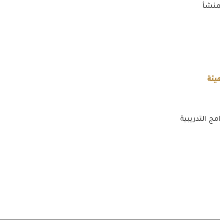
منشأ
يئة
مج التدريبية