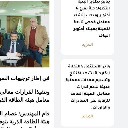
يتابع تطوير البنية
التكنولوجية بفرع 6
أكتوبر ويبحث إنشاء
معامل فحص تابعة
للهيئة بميناء أكتوبر
الجاف
المزيد
وزير الاستثمار والتجارة
الخارجية يشهد افتتاح
في إطار توجيهات السيد
وتسليم معدات معملية
حديثة لدعم قدرات
وتنفيذا لقرارات معالي
معامل الهيئة العامة
معامل هيئة الطاقة الذر
للرقابة على الصادرات
والواردات.
قام المهندس/ عصام الن
المزيد
هيئة الطاقة الذرية بتو