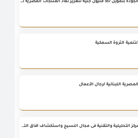
وزيرا الاستثمار والصناعة يشهدان توقيع 4 اتفاقيات تعاون وبرنامجًا لدعم شهادات الجودة بتمويل 557 مليون جنيه لتعزيز نفاذ المنتجات المصرية للأسواق العالمية.
لتنمية الثروة السمكية
مصرية اللبنانية لرجال الأعمال
الوفد المصرى فى زيارة للمركز الفني للنسيج بتونس CETTEX للتعرف على خدمات المركز التحليلية والتقنية فى مجال النسيج واستكشاف آفاق التعاون المستقبلي بين تونس ومصر.