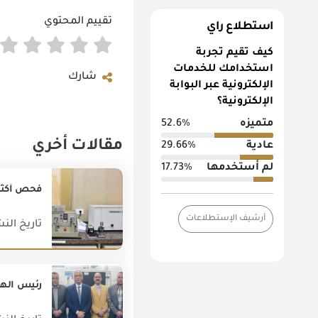
تقييم المحتوي
استطلاع راي
كيف تقيم تجربة
استخدامك للخدمات
شارك
الإلكترونية عبر البوابة
الإلكترونية؟
متميزه
52.6%
مقالات أخري
عادية
29.66%
لم أستخدمها
17.73%
فحص أكثر من (4 مليون طن) بمعامل الرقابة على الصاد
أرشيف الإستطلاعات
تاريخ النشر : 019
رئيس الهيئ