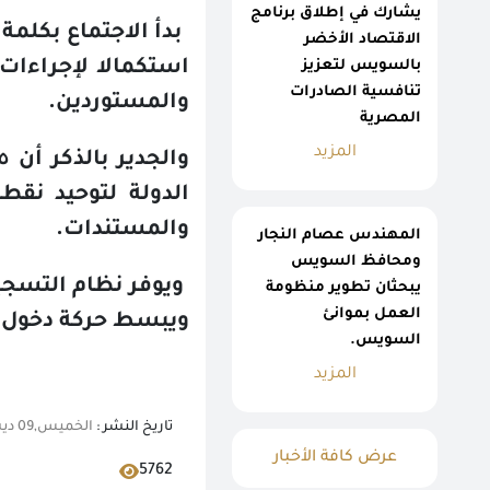
يشارك في إطلاق برنامج
بدأ الاجتماع بكلم
الاقتصاد الأخضر
استكمالا لإجراءات
بالسويس لتعزيز
تنافسية الصادرات
والمستوردين.
المصرية
المزيد
الدولة لتوحيد نق
والمستندات.
المهندس عصام النجار
ومحافظ السويس
ويوفر نظام التسج
يبحثان تطوير منظومة
العمل بموانئ
ويبسط حركة دخول وخ
السويس.
المزيد
تاريخ النشر :
الخميس,09 ديسمبر 2021 01:46 م
عرض كافة الأخبار
5762