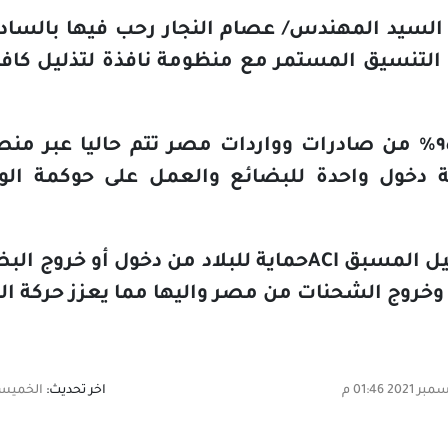
ة السيد المهندس/ عصام النجار رحب فيها بالسادة
 التنسيق المستمر مع منظومة نافذة لتذليل كاف
والجدير بالذكر أن ٩٥% من صادرات وواردات مصر تتم حاليا 
طة دخول واحدة للبضائع والعمل على حوكمة الو
يل المسبق
ACI
حماية للبلاد من دخول أو خروج الب
روج الشحنات من مصر واليها مما يعزز حركة التج
اخر تحديث:
الخميس,09 ديسمبر 2021 46