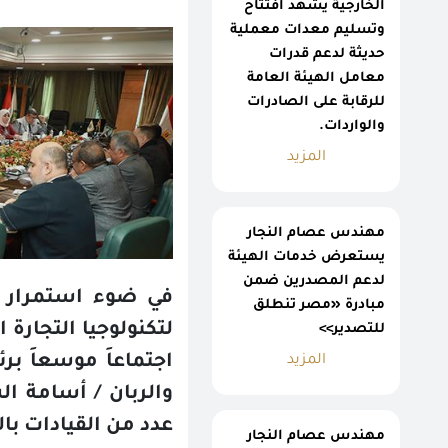
الخارجية يشهد افتتاح
وتسليم معدات معملية
حديثة لدعم قدرات
معامل الهيئة العامة
للرقابة على الصادرات
والواردات.
المزيد
مهندس عصام النجار
يستعرض خدمات الهيئة
لدعم المصدرين ضمن
في ضوء استمرار ال
مبادرة «مصر تنطلق
لتكنولوجيا التجارة ال
للتصدير>>
اجتماعاَ موسعاَ بر
المزيد
والربان / أسامة ا
عدد من القيادات با
مهندس عصام النجار