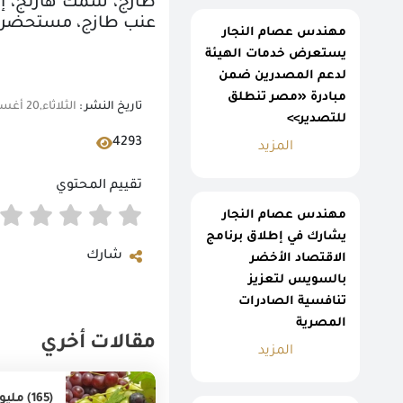
طازج، سمك هارنج، إضا
عنب طازج، مستحضرات 
مهندس عصام النجار
يستعرض خدمات الهيئة
لدعم المصدرين ضمن
مبادرة «مصر تنطلق
تاريخ النشر :
الثلاثاء,20 أغسطس 2019 09:45 ص
للتصدير>>
4293
المزيد
تقييم المحتوي
مهندس عصام النجار
يشارك في إطلاق برنامج
شارك
الاقتصاد الأخضر
بالسويس لتعزيز
تنافسية الصادرات
المصرية
مقالات أخري
المزيد
(165) مليون دولار قيمة أهم (20) سلعة غذائية من الصادرات المصرية غير البترولية خلال يوليو2018.