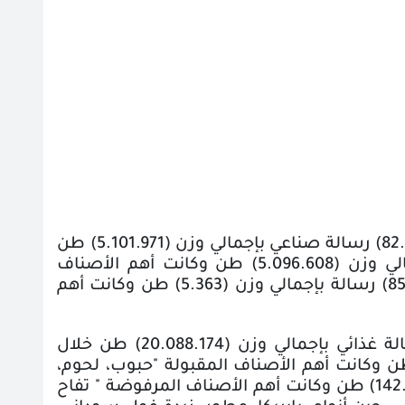
وأوضحت مؤشرات أداء الهيئة بأن المعامل الصناعية قامت بفحص عدد (82.241) رسالة صناعي بإجمالي وزن (5.101.971) طن
خلال النصف الأول من عام 2019 حيث تم قبول عدد (81.386) رسالة بإجمالي وزن (5.096.608) طن وكانت أهم الأصناف
المقبولة" قطع غيار السيارات – الملابس – أدوات المائدة" وتم رفض عدد (855) رسالة بإجمالي وزن (5.363) طن وكانت أهم
أما فيما يتعلق بالمعامل الغذائية فقامت الهيئة بفحص عدد (49.595) رسالة غذائي بإجمالي وزن (20.088.174) طن خلال
ترة حيث تم قبول عدد (48.187) رسالة بإجمالي وزن (19.945.270) طن وكانت أهم الأصناف المقبولة "حبوب، لحوم،
أسماك، زيوت ودهون نباتية" وتم رفض عدد (1408) رسالة بإجمالي وزن (142.904) طن وكانت أهم الأصناف المرفوضة " تفاح