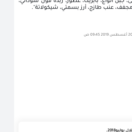
جبن أنواع، بابريكا، عطور، زبدة فول سوداني،
مجفف، عنب طازج، أرز بسمتي، شيكولاتة".