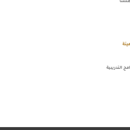
منشأ
يئة
مج التدريبية