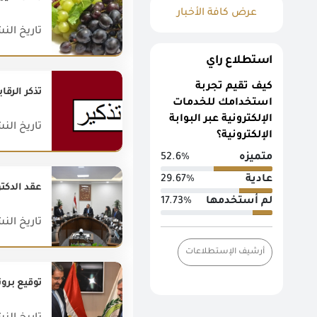
عرض كافة الأخبار
تاريخ النشر : 018
استطلاع راي
كيف تقيم تجربة
تُذكر الر
استخدامك للخدمات
الإلكترونية عبر البوابة
تاريخ النشر : 020
الإلكترونية؟
متميزه
52.6%
عادية
29.67%
لم أستخدمها
17.73%
تاريخ النشر : 025
أرشيف الإستطلاعات
توقيع برو