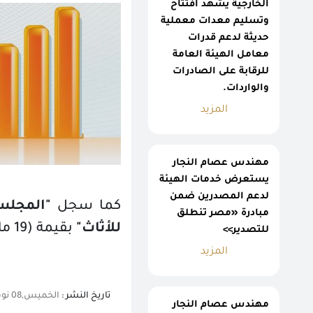
الخارجية يشهد افتتاح
وتسليم معدات معملية
حديثة لدعم قدرات
معامل الهيئة العامة
للرقابة على الصادرات
والواردات.
المزيد
مهندس عصام النجار
يستعرض خدمات الهيئة
لدعم المصدرين ضمن
كما سجل
"المجلس
مبادرة «مصر تنطلق
للأثاث"
بقيمة (19 مليون دولار)، وأخيراً
للتصدير>>
المزيد
تاريخ النشر :
الخميس,08 نوفمبر 2018 10:58 ص
مهندس عصام النجار