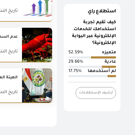
تاريخ النشر : 020
استطلاع راي
كيف تقيم تجربة
استخدامك للخدمات
الإلكترونية عبر البوابة
عدم السماح
الإلكترونية؟
تاريخ النشر : 019
متميزه
52.59%
عادية
29.66%
لم أستخدمها
17.75%
الهيئة الع
تاريخ النشر : 022
أرشيف الإستطلاعات