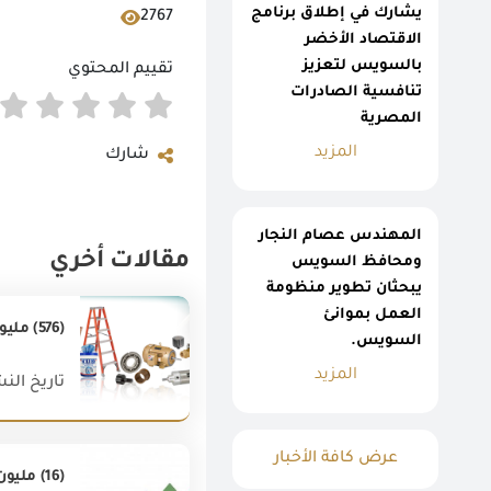
يشارك في إطلاق برنامج
2767
الاقتصاد الأخضر
بالسويس لتعزيز
تقييم المحتوي
تنافسية الصادرات
المصرية
المزيد
شارك
المهندس عصام النجار
مقالات أخري
ومحافظ السويس
يبحثان تطوير منظومة
العمل بموانئ
(576) مليون دولار قيمة أهم (20) سلعة صناعيه من الصادرات المصرية غير البترولية خلال يونيو 2018.
السويس.
المزيد
تاريخ النشر : 018
عرض كافة الأخبار
(16) مليون دولار زيادة في صادرات مصر غير البترولية خلال شهر يونيو 2020 مقارنة بشهر يونيو 2019 بزيادة قدرها (1%)