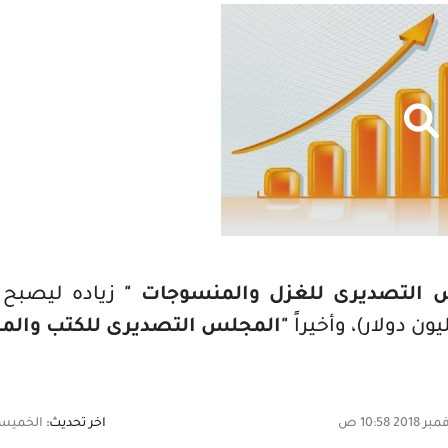
 التصديرى للغزل والمنسوجات "
زياده ليصبح (81 مليون دولار)،
"المجلس التصديرى للكتب والمص
اخر تحديث:
الخميس,08 نوفمبر 2018 58