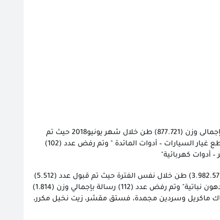
وأوضحت مؤشرات أداء الهيئة بأن المعامل الصناعية قامت بفحص عدد (11.243) رسالة صناعى بإجمالى وزن (877.721) طن خلال شهر يونيو2018 حيث تم
قبول عدد (11.141) رسالة بإجمالي وزن (876.989) طن وكانت أهم الأصناف المقبولة" الملابس – قطع غيار السيارات – أدوات المائدة " وتم رفض عدد (102)
أما فيما يتعلق بالمعامل الغذائية فقامت الهيئة بفحص عدد (5624) رسالة غذائى بإجمالى وزن (3.982.579) طن خلال نفس الفترة حيث تم قبول عدد (5.512)
رسالة بإجمالى وزن (3.980.765) طن وكانت أهم الأصناف المقبولة "حبوب، لحوم، أسماك، زيوت ودهون نباتية" وتم رفض عدد (112) رسالة بإجمالي وزن (1.814)
ماك ماكريل وسردين مجمدة، فستق مقشر، زيت نخيل مكرر،