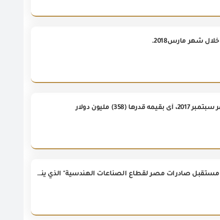
المهندس حسن الخطيب وزير الاستثمار والتجارة الخارجية يشارك بفعاليات مؤتمر "مستقبل صادرات مصر لقطاع الصناعات الهندسية" الذي ينظمه المجلس التصديري للصناعات الهندسية