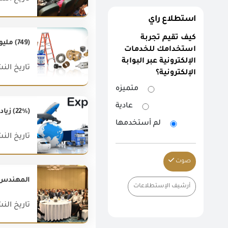
استطلاع راي
كيف تقيم تجربة
(749) مليون دولار قيمة أهم (20) سلعة صناعيه من الصادرات المصرية غير البترولية خلال شهر مارس2018.
استخدامك للخدمات
الإلكترونية عبر البوابة
تاريخ النشر : 018
الإلكترونية؟
متميزه
عادية
(22%) زياده فى حجم صادرات مصر غير البتروليه خلال شهر سبتمبر 2018 مقارنة بشهر سبتمبر 2017، أى بقيمه قدرها (358) مليون دولار
لم أستخدمها
تاريخ النشر : 018
صوت
أرشيف الإستطلاعات
تاريخ النشر : 025