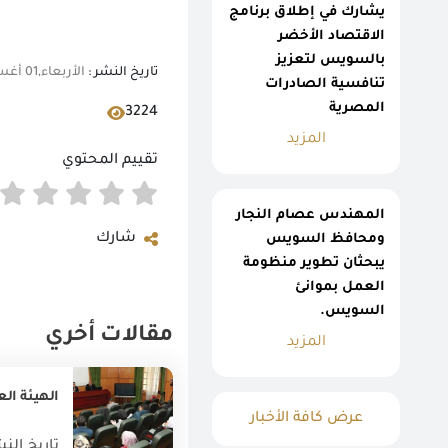
يشارك في إطلاق برنامج
الاقتصاد الأخضر
بالسويس لتعزيز
تاريخ النشر :
الأربعاء,01 أغسطس 2018 12:51 م
تنافسية الصادرات
المصرية
3224
المزيد
تقييم المحتوي
المهندس عصام النجار
شارك
ومحافظ السويس
يبحثان تطوير منظومة
العمل بموانئ
السويس.
مقالات أخري
المزيد
الهيئة العام
عرض كافة الأخبار
تاريخ النشر : 022