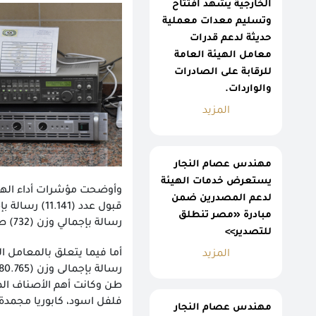
الخارجية يشهد افتتاح
وتسليم معدات معملية
حديثة لدعم قدرات
معامل الهيئة العامة
للرقابة على الصادرات
والواردات.
المزيد
مهندس عصام النجار
يستعرض خدمات الهيئة
لدعم المصدرين ضمن
مبادرة «مصر تنطلق
رسالة بإجمالي وزن (732) طن وكانت أهم الأصناف المرفوضة "الشنط والمحافظ والأحذية – الفلاتر – أدوات كهربائية"
للتصدير>>
المزيد
طن وكانت أهم الأصناف ال
فلفل اسود، كابوريا مجمدة 
مهندس عصام النجار