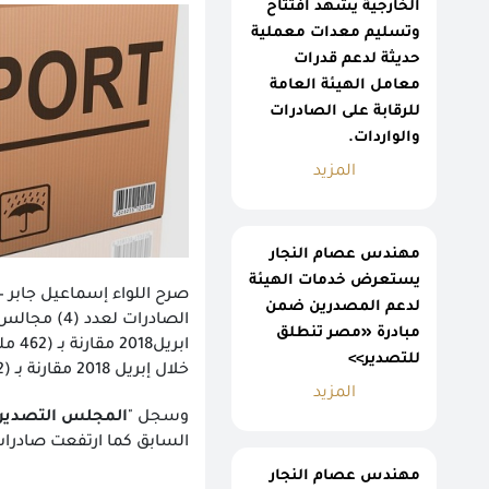
الخارجية يشهد افتتاح
وتسليم معدات معملية
حديثة لدعم قدرات
معامل الهيئة العامة
للرقابة على الصادرات
والواردات.
المزيد
مهندس عصام النجار
يستعرض خدمات الهيئة
صرح اللواء إسماعيل جابر – 
لدعم المصدرين ضمن
الصادرات لعدد (4) مجالس تصديرية حيث جاء فى المقدمه صادرات "
مبادرة «مصر تنطلق
ابريل2018 مقارنة بـ (462 مليون دولار) في ابريل 2017، يليه صادرات"
للتصدير>>
خلال إبريل 2018 مقارنة بـ (322مليون دولار) خلال نفس الشهر من العام السابق.
المزيد
وسجل "
المجلس التصدير 
السابق كما ارتفعت صادرا
مهندس عصام النجار