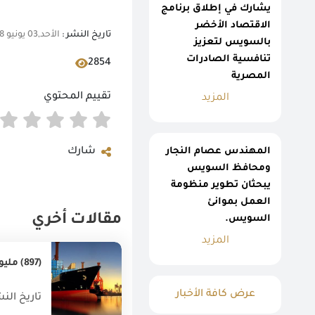
يشارك في إطلاق برنامج
الاقتصاد الأخضر
تاريخ النشر :
الأحد,03 يونيو 2018 01:12 م
بالسويس لتعزيز
تنافسية الصادرات
2854
المصرية
تقييم المحتوي
المزيد
المهندس عصام النجار
شارك
ومحافظ السويس
يبحثان تطوير منظومة
العمل بموانئ
مقالات أخري
السويس.
المزيد
(897) مليون دولار قيمة أهم (20) سلعة صناعيه من الصادرات المصرية غير البترولية خلال إبريل 2019.
عرض كافة الأخبار
تاريخ النشر : 019