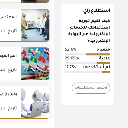
استطلاع راي
المهندس عص
كيف تقيم تجربة
استخدامك للخدمات
تاريخ النشر : 023
الإلكترونية عبر البوابة
الإلكترونية؟
متميزه
52.6%
أهم المجمو
عادية
29.65%
لم أستخدمها
17.75%
تاريخ النشر : 020
أرشيف الإستطلاعات
(12584) عدد زائرى الموقع الإلكترونى خلال اكتوبر 2018.
تاريخ النشر : 018