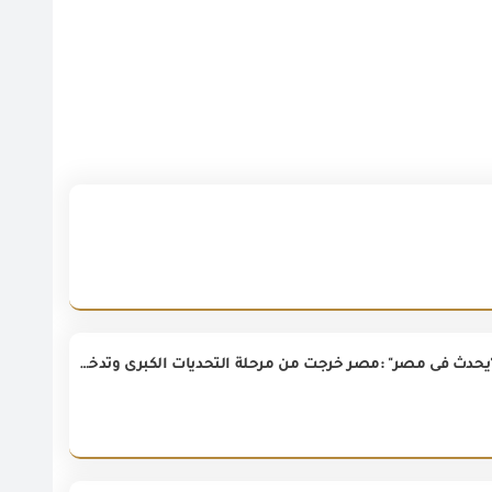
وزير الاستثمار والتجارة الخارجية فى حوار اجراه معه الاعلامى شريف عامر فى برنامج "يحدث فى مصر" :مصر خرجت من مرحلة التحديات الكبرى وتدخل الآن مرحلة البناء الاقتصادي.