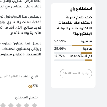
إتاحة فرص التدريب والدراسا
وقادرة على التعامل مع الت
استطلاع راي
ويعكس هذا البروتوكول توج
كيف تقيم تجربة
كفاءة العنصر البشري، وتو
استخدامك للخدمات
فريد صالح
، الذي أكد في تح
الإلكترونية عبر البوابة
التجارة والاستثمار
.
الإلكترونية؟
متميزه
52.59%
ويمثل هذا التعاون خطوة جد
عادية
29.66%
ويرتقي بمستوى الكفاءات ا
التنفيذية، وتطوير منظوم
لم أستخدمها
17.75%
أرشيف الإستطلاعات
تاريخ النشر :
الثلاثاء,14 أبريل 2026 04:29 م
776
تقييم المحتوي