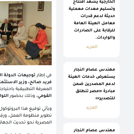
الخارجية يشهد افتتاح
وتسليم معدات معملية
حديثة لدعم قدرات
معامل الهيئة العامة
للرقابة على الصادرات
والواردات.
المزيد
مهندس عصام النجار
في إطار
توجيهات الدولة ا
يستعرض خدمات الهيئة
فريد صالح، وزير الاستثمار
لدعم المصدرين ضمن
المعرفة التطبيقية باحتياج
مبادرة «مصر تنطلق
القومي
، وذلك بحضور
اللو
للتصدير>>
المزيد
ويأتي توقيع هذا البروتوكو
تطوير منظومة العمل، ورفع 
المصرية نحو تحديث الجهاز ا
مهندس عصام النجار