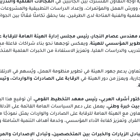
 أوجه التعاون المشترك بين الجانبين في
المجالات العلمية والتدري
ورش العمل والمؤتمرات، وإعداد الدراسات التطبيقية والمشروعات الب
لمية والفنية المتاحة لدى الطرفين، بما يحقق تكاملًا فعّالًا بين الجو
ء مهندس عصام النجار، رئيس مجلس إدارة الهيئة العامة للرقابة ع
طوير المؤسسي للهيئة
، ويعكس توجهها نحو بناء شراكات فاعلة مع
ريب والدراسات العليا، وتعزيز الاستفادة من الخبرات العلمية المتخ
لتعاون يدعم جهود الهيئة في تطوير منظومة العمل، ويُسهم في الارتقاء
ارية، ويعزز من دور الهيئة في
الرقابة على الصادرات والواردات، وتيس
.
دكتور أشرف العربي، رئيس معهد التخطيط القومي
، أن توقيع هذا ال
وبيت خبرة وطني
، يعمل على دعم السياسات العامة القائمة على الأدلة،
لتعاون مع الهيئة العامة للرقابة على الصادرات والواردات يمثل نموذجًا
رار، وتعزيز كفاءة الأداء المؤسسي، وخدمة أهداف التنمية الشاملة 
بادل الزيارات والخبرات بين المتخصصين، وتبادل الإصدارات والمر