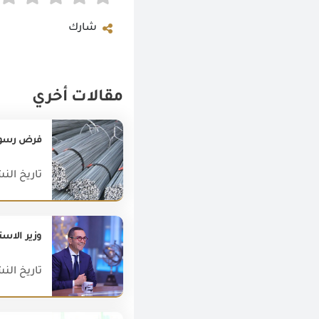
شارك
مقالات أخري
فرض رسوم إ
تاريخ النشر : 017
تاريخ النشر : 025