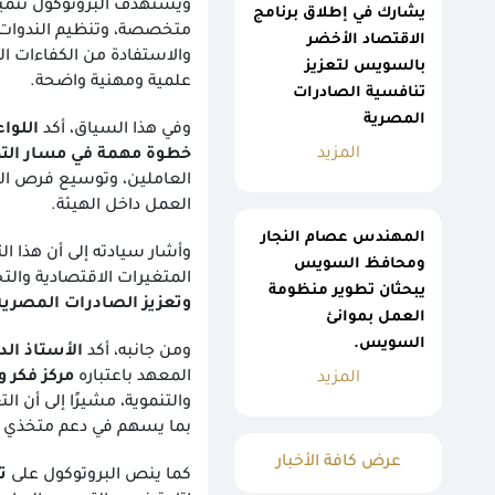
ويستهدف البروتوكول تنمية
يشارك في إطلاق برنامج
متخصصة، وتنظيم الندوات و
الاقتصاد الأخضر
والاستفادة من الكفاءات الع
بالسويس لتعزيز
علمية ومهنية واضحة.
تنافسية الصادرات
المصرية
وفي هذا السياق، أكد
اللوا
المزيد
خطوة مهمة في مسار الت
العاملين، وتوسيع فرص التد
العمل داخل الهيئة.
المهندس عصام النجار
وأشار سيادته إلى أن هذا ا
ومحافظ السويس
المتغيرات الاقتصادية والتج
يبحثان تطوير منظومة
وتعزيز الصادرات المصرية
العمل بموانئ
السويس.
ومن جانبه، أكد
الأستاذ ال
المعهد باعتباره
مركز فكر 
المزيد
والتنموية، مشيرًا إلى أن ا
بما يسهم في دعم متخذي الق
عرض كافة الأخبار
كما ينص البروتوكول على
ت