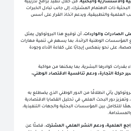
بية والاستشارية والبحثية
، من خلال تنفيذ برامج تدريبية
حثية ذات الاهتمام المشترك، إلى جانب تبادل الخبرات
انب العلمية والتطبيقية، ويدعم اتخاذ القرار على أسس
لى الصادرات والواردات
، أن توقيع هذا البروتوكول يمثل
 المؤسسات الوطنية الرائدة، بما يسهم في تنمية مهارات
صصة، على نحو ينعكس إيجابًا على كفاءة الأداء وجودة
 بقدرات كوادرها البشرية، بما يمكنها من مواكبة
ير حركة التجارة، ودعم تنافسية الاقتصاد الوطني،
بروتوكول يأتي انطلاقًا من الدور الوطني الذي يضطلع به
 وتعزيز دور البحث العلمي في تحليل القضايا الاقتصادية
 مهمًا للتكامل بين المؤسسات البحثية والجهات التنفيذية،
والمستدامة.
اجع العلمية، ودعم النشر العلمي المشترك
، فضلًا عن