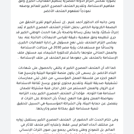
بصورة تعكس التزام الدولة المصرية بتنظيم الفعاليات الكبرى وفق
مفاهيم الاستدامة، وتقديم المتحف المصري الكبير للعالم بوصفه
نموذجاً لمفهوم المتحف الأخضر.
ومن جانبه أكد الدكتور أحمد غنيم ، إن تسلّم اليوم تقرير التحقق من
البصمة الكربونية الخاص بحفل افتتاح المتحف المصري الكبير لا يُعد
إجراءً شكليًا، وإنما يمثل رسالة واضحة بأن هذا الحدث الوطني الكبير قد
جرى تنظيمه وفق منهجية دقيقة لقياس الانبعاثات الناتجة عنه، بما
يعكس التزام المتحف بتبني نهج مسؤول في إدارة الفعاليات الكبرى،
واتساقًا مع مستهدفات رؤية مصر 2030 في مجالات الاستدامة
والعمل المناخي متوجها بالشكر للدكتورة الشيماء عيد مسئول ملف
الإستدامة بالمتحف على جهودها لدعم المتحف فى ملف الإستدامة .
كما اكد أن المتحف المصري الكبير لا يكتفي بالحصول على شهادات
البناء الأخضر، بل يسعى لأن يكون منصة للتوعية البيئية وترسيخ هذا
النهج كجزء من فلسفة العمل المؤسسي، من خلال تبني ممارسات
تشغيلية صديقة للبيئة، وتقديم محتوى توعوي يرسخ ثقافة الاستدامة
لدى الزوار، والعمل المستمر من خلال لجان فنية مشتركة لضمان
استدامة هذا التوجه، مؤكدا أن المتحف المصري الكبير يجدد التزامه
بمواصلة العمل وفق هذا النهج، إيمانًا بأن الحفاظ على التراث لا
ينفصل عن حماية البيئة، وأن الشراكة المؤسسية هي السبيل لتحقيق
تنمية مستدامة تليق بمكانة مصر وتاريخها.
وفى ختام الحدث اكد الحضور ان المتحف المصري الكبير يستقبل زواره
من مختلف أنحاء العالم ليس فقط بإعتباره أكبر متحف للآثار في
العالم، بل كنموذج وطني وعالمي يجمع بين صون التراث الإنساني