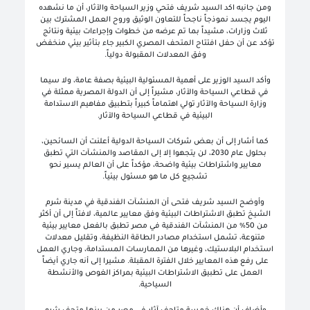
ومن جانبه اكد السيد شريف فتحي وزير السياحة والآثار، أن ما نشهده
اليوم يجسد نموذجاً ناجحاً للتعاون الوثيق وروح العمل المشترك بين
ثلاث وزارات، مشيداً بما تم عرضه من خطوات وإجراءات بيئية ونتائج
تؤكد عن أن حفل افتتاح المتحف المصري الكبير جاء بتأثير بيئي منخفض
وفق المعدلات المقبولة دولياً.
وأكد السيد الوزير على أهمية المسئولية البيئية بصفة عامة، ولا سيما
في قطاعي السياحة والآثار، مشيراً إلى أن الدولة المصرية ممثلة في
وزارة السياحة والآثار تولي اهتماماً كبيراً بتطبيق مفاهيم الاستدامة
البيئية في قطاعي السياحة والآثار.
كما أشار إلى أن بعض شركات السياحة الدولية أعلنت أن السائحين،
بحلول عام 2030، لن يتجهوا إلا إلى المقاصد والمنشآت التي تطبق
معايير واشتراطات بيئية واضحة، مؤكداً على أن العالم يسير نحو
تشجيع كل ما هو مسئول بيئياً.
وأوضح السيد شريف فتحى أن المنشآت الفندقية في مدينة شرم
الشيخ تطبق الاشتراطات البيئية وفق معايير عالمية، لافتاً إلى أن أكثر
من 50% من المنشآت الفندقية في مصر تطبق بالفعل معايير بيئية
متنوعة، تشمل استخدام مصادر الطاقة النظيفة، وتقليل معدلات
استخدام البلاستيك، وغيرها من الممارسات المستدامة، وجاري العمل
على رفع هذه المعايير خلال الفترة المقبلة. مشيرا إلى أنه جاري أيضاً
العمل على تطبيق الاشتراطات البيئية بمراكز الغوص والأنشطة
السياحية.