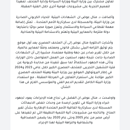
تعاون مشترك بين وزارة البيئة ووزارة السياحة وإدارة المتحف، تمهيدًا
لتعميم التجربة على مشروعات قومية أخرى خلال الفترة المقبلة.
وأضافت د. منال عوض ان الشهادات البيئية للحياد الكربوني الصادرة
عن وزارة البيئة، والمسجلة لدى سكرتارية الأمم المتحدة ، تمثل إضافة
مهمة لقطاعي السياحة والاستثمار، وتعزز صورة مصر دوليًا باعتبارها
دولة ملتزمة بالمعايير البيئية وتهتم بالاستدامة البيئية والمناخية.
وأشارت الدكتورة منال عوض إلى أن المتحف المصري يعد أول موقع
يتم توثيق التزامه البيئي بشكل قانوني ومعتمد وفقًا لمعايير عالمية،
من خلال تقرير صادر عن جهة وطنية معتمدة، مشيرة إلى أن الشهادات
الصادرة جاءت نتيجة جهود استمرت من العمل المتواصل داخل الوزارة،
وتأتى هذه الجهود استكمالاً لما سبق تنفيذة من محايدة كربونية عن
فترة التشغيل التجريبى للمتحف المصري الكبير خلال عامي 2023 و2024
في إطار البروتوكول الموقع بين وزارة البيئة وهيئة المتحف المصري
الكبير. مؤكدة على استمرار التعاون في المرحلة المقبلة ، مع استعداد
وزارة البيئة الكامل لتقديم الدعم الفني والمؤسسي اللازم فى هذا
الشأن.
واوضحت د. منال عوض ان الفضل في نجاح هذه الإجراءات يعود لجهود
خبراء وزارة البيئة في تكوين ارصدة من وحدات خفض الانبعاثات
المسجلة لدى سكرتارية اتفاقية الأمم المتحدة الإطارية بشأن تغير
المناخ والناتجه من مشروعات آلية التنمية النظيفة التي تم تنفيذها على
أرض مصر من عام 2005 وحتى عام 2020 بما يضمن المصداقية
والشفافية والنزاهة البيئية لهذا الإجراء.