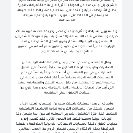
وأضاف أن هناك خمسة متاحف آثار في مصر من بينها متحف شرم
الشيخ، إلى جانب عدد من المواقع الأثرية مثل منطقة أهرامات الجيزة،
تطبق اشتراطات بيئية وتعتمد على استخدام مصادر الطاقة النظيفة،
بما يسهم في الحفاظ على الموارد الطبيعية ودعم السياحة
المستدامة.
واختتم وزير السياحة والآثار حديثه بأن مصر تزخر بكفاءات متميزة تمتلك
خبرات واسعة في ملف الاستدامة والمسئولية البيئية، موجهاً الشكر إلى
السادة وزراء البيئة والاستثمار وفرق العمل المشاركة من هذه
الوزارات، تقديراً لما بذلونه من جهود وتعاون مثمر أسهم في تحقيق
النتائج الإيجابية التي شهدناها اليوم.
وقال المهندس عصام النجار، رئيس الهيئة العامة للرقابة على
الصادرات والواردات، ان هذا التعاون يعد دليلاً واضحاً على التحول
الإستراتيجي في دور الهيئة، التي أصبحت شريكاً رئيسياً في دعم
السياسات البيئية للدولة، وضامناً فنياً لالتزامات مصر الدولية في
مواجهة التغيرات المناخية، من خلال وحدة التحقق والمصادقة البيئية
التي تُعد من الجهات الوطنية الرائدة والمؤهلة لإجراء هذا النوع من
عمليات التحقق البيئي المتقدمة.
وأضاف أن هذه العمليات شملت محورين رئيسيين؛ المحور الأول
تضمن التحقق من الانبعاثات الكربونية لكافة الأنشطة التشغيلية
للمتحف خلال فترة التشغيل التجريبي الممتدة لعامين، بما يضمن دقة
البيانات البيئية ومصداقيتها. أما المحور الثاني، فقد تضمن إجراء
عمليات تحقق دقيقة لحسابات الانبعاثات الكربونية المتوقعة والفعلية
المرتبطة بحفل الافتتاح الرسمي لضمان خروج هذا الحدث العالمي