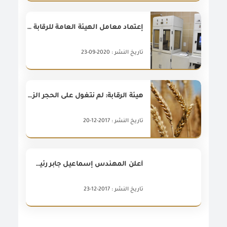
إعتماد معامل الهيئة العامة للرقابة على الصادرات والواردات بميناء دمياط فى مجال تقدير متبقيات المبيدات والسموم الفطرية
تاريخ النشر : 2020-09-23
هيئة الرقابة: لم نتغول على الحجر الزراعى بقرار الحكومة الخاص باستيراد القمح
تاريخ النشر : 2017-12-20
أعلن المهندس إسماعيل جابر رئيس الهيئة العامة للرقابة على الصادرات والواردات، أنه تقرر اعتبار يومى الجمعة والسبت المقبلين يومى عمل رسميين لتلقى طلبات المستوردين لتوفيق أوضاعهم
تاريخ النشر : 2017-12-23