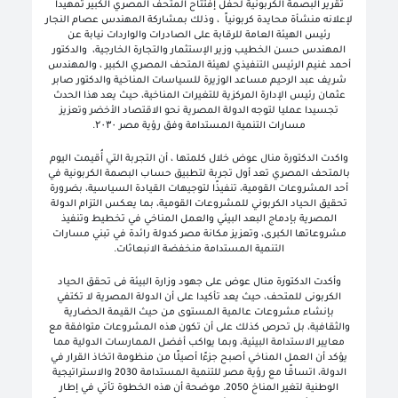
تقرير البصمة الكربونية لحفل إفتتاح المتحف المصري الكبير تمهيدا
لإعلانه منشأة محايدة كربونياً ، وذلك بمشاركة المهندس عصام النجار
رئيس الهيئة العامة للرقابة على الصادرات والواردات نيابة عن
المهندس حسن الخطيب وزير الإستثمار والتجارة الخارجية، والدكتور
أحمد غنيم الرئيس التنفيذي لهيئة المتحف المصري الكبير ، والمهندس
شريف عبد الرحيم مساعد الوزيرة للسياسات المناخية والدكتور صابر
عثمان رئيس الإدارة المركزية للتغيرات المناخية، حيث يعد هذا الحدث
تجسيدا عمليا لتوجه الدولة المصرية نحو الاقتصاد الأخضر وتعزيز
مسارات التنمية المستدامة وفق رؤية مصر ۲۰۳۰.
واكدت الدكتورة منال عوض خلال كلمتها ، أن التجربة التي أُقيمت اليوم
بالمتحف المصري تعد أول تجربة لتطبيق حساب البصمة الكربونية في
أحد المشروعات القومية، تنفيذًا لتوجيهات القيادة السياسية، بضرورة
تحقيق الحياد الكربوني للمشروعات القومية، بما يعكس التزام الدولة
المصرية بإدماج البعد البيئي والعمل المناخي في تخطيط وتنفيذ
مشروعاتها الكبرى، وتعزيز مكانة مصر كدولة رائدة في تبني مسارات
التنمية المستدامة منخفضة الانبعاثات.
وأكدت الدكتورة منال عوض على جهود وزارة البيئة فى تحقق الحياد
الكربونى للمتحف، حيث يعد تأكيدا على أن الدولة المصرية لا تكتفي
بإنشاء مشروعات عالمية المستوى من حيث القيمة الحضارية
والثقافية، بل تحرص كذلك على أن تكون هذه المشروعات متوافقة مع
معايير الاستدامة البيئية، وبما يواكب أفضل الممارسات الدولية مما
يؤكد أن العمل المناخي أصبح جزءًا أصيلًا من منظومة اتخاذ القرار في
الدولة، اتساقًا مع رؤية مصر للتنمية المستدامة 2030 والاستراتيجية
الوطنية لتغير المناخ 2050. موضحة أن هذه الخطوة تأتي في إطار