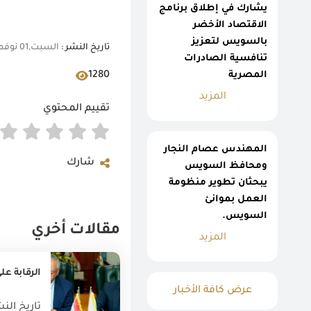
يشارك في إطلاق برنامج
الاقتصاد الأخضر
بالسويس لتعزيز
تاريخ النشر :
السبت,01 نوفمبر 2025 01:14 م
تنافسية الصادرات
المصرية
1280
المزيد
تقييم المحتوي
المهندس عصام النجار
شارك
ومحافظ السويس
يبحثان تطوير منظومة
العمل بموانئ
السويس.
مقالات أخري
المزيد
الرقابة عل
عرض كافة الأخبار
تاريخ النشر : 022