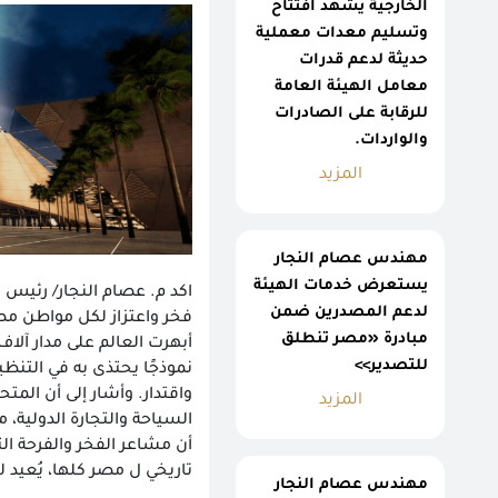
الخارجية يشهد افتتاح
وتسليم معدات معملية
حديثة لدعم قدرات
معامل الهيئة العامة
للرقابة على الصادرات
والواردات.
المزيد
مهندس عصام النجار
يستعرض خدمات الهيئة
اكد م. عصام النجار/ رئيس ا
لدعم المصدرين ضمن
فخر واعتزاز لكل مواطن مصر
مبادرة «مصر تنطلق
أبهرت العالم على مدار آلا
للتصدير>>
نموذجًا يحتذى به في التنظ
واقتدار. وأشار إلى أن الم
المزيد
أن مشاعر الفخر والفرحة ال
تاريخي ل مصر كلها، يُعيد 
مهندس عصام النجار