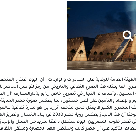
لهيئة العامة للرقابة على الصادرات والواردات ، أن اليوم افتتاح المت
ي، لما يمثله هذا الصرح الثقافي والتاريخي من رمزٍ لتواصل الحاضر 
ف السنين. وأضاف م. النجار في تصريح خاص ل"بوابةدارالمعارف "أن الد
يم والإعداد والتأمين على أعلى مستوى، بما يعكس صورة مصر الحديثة ال
تحف المصري الكبير لا يمثل مجرد متحف أثري، بل هو منارة ثقافية عا
السياحة والتجارة الدولية، مؤكدًا أن هذا الإنجاز 
تي تغمر قلوب المصريين اليوم ستظل دافعًا لمزيد من العمل والإنجاز
للعالم التأكيد على أن مصر كانت وستظل مهد الحضارة وملتقى الثقاف