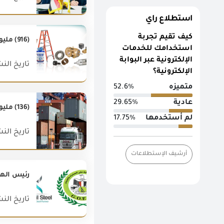
استطلاع راي
كيف تقيم تجربة
(916) مليون دولار قيمة أهم (20) سلعة صناعيه من الصادرات المصرية غير البترولية خلال شهر يونيو2019.
استخدامك للخدمات
الإلكترونية عبر البوابة
تاريخ النشر : 019
الإلكترونية؟
متميزه
52.6%
عادية
29.65%
(136) مليون دولار زياده فى صادرات مصر غير البتروليه خلال شهر مارس 2018 مقارنة بشهر مارس 2017 بزيادة قدرها (7%)
لم أستخدمها
17.75%
تاريخ النشر : 018
أرشيف الإستطلاعات
رئيس الهيئ
تاريخ النشر : 022