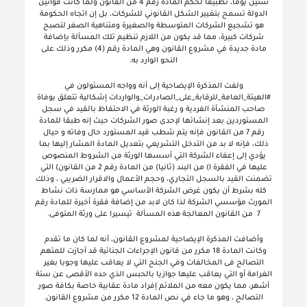
ستين يوما، تطبيقا لحكم المادة رقم 4 من القانون ولما كانت قوانين
الدولة تسمح بتغيير الشكل القانوني للشركات، بل إن اتجاه الحكومة
هو تشجيع الشركات المتوسطة والصغيرة ومتناهية الصغر لتصبح
شركات كبيرة، مما قد يكون من اللازم تنظيم تلك المسألة بإضافة
مادة جديدة في مشروع القانون وهي المادة رقم (4) مكرر وذلك على
النحو الوارد به.
ولفت المذكرة الإيضاحية إلى أنه وواجه المسئولون في
#الهيئة_العامة_للرقابة_على_الصادرات_والواردات إشكالية تتعلق بوفاة
صاحب المنشأة الفردية و رغبة الورثة في الاحتفاظ بالقيد في سجل
المستوردين بعد إنشائها لإحدى صور الشركات حيث إنه طبقا للمادة
رقم 7 من القانون فإنه يتم شطب قيد المستورد حال وفاته و حيال
ذلك، فإنه لا بد من التدخل التشريعي بتعديل المادة المشار إليها بما
يؤدي إلى إعفاء الشركة التي أسسها الورثة من الشروط المنصوص
عليها في الفقرة ا) من البند (ثانيا) من المادة رقم 2 من القانون) التي
تضمنت القيد بالسجل التجاري، وحجم الأعمال والاقرار الضريبي ، وذلك
كله بشرط أن يكون غرض الشركة الأساسي هو ممارسة ذات نشاط
المورث مؤسسي الشركة لذا كان لابد من إضافة فقرة أخيرة للمادة رقم
7 من القانون المعالجة هذه المسألة تيسيرا على ورثة المتوفى.
وأضافت المذكرة الإيضاحية لمشروع القانون، أنه لما كان ما تقدم
وكانت المادة 18 مكرر من قانون الإجراءات الجنائية قد أجازت للمتهم
التصالح فى المخالفات وفي الجنح التي لا يعاقب عليها وجوبا بغير
الغرامة أو التي يعاقب عليها جوازيا بالحبس الذي حده الأقصى عن ستة
أشهر، مما يكون معه من الملائم إفراد مادة عقابية خاصة بكافة صور
التصالح ، وهو ما جاء في نص المادة 12 مكرر من مشروع القانون.