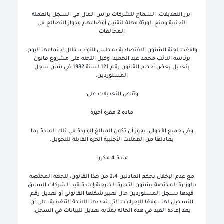
ابرز التعديلات: السماح للشركات براس المال في السجل بالعملة
الأجنبية ومنح الورثة مهلة لتقنين أوضاعهم وجواز التصالح في
المخالفات
وافقت لجنة الشئون الاقتصادية بمجلس النواب، خلال اجتماعها اليوم،
برئاسة النائب محمد عبد الحميد، وكيل اللجنة على مشروع قانون
بتعديل بعض أحكام القانون رقم 121 لسنة 1982 في شأن سجل
المستوردين.
وتنص التعديلات على:
مادة 2 فقرة أخيرة
وفي جميع الأحوال، يجوز أن تكون المبالغ الواردة في تلك المادة بما
يعادلها من العملات الأجنبية الحرة القابلة للتحويل.
مادة 4 مكررا
مع عدم الإخلال بحكم المادتين 2،4 من هذا القانون، للجهة المختصة
بالوزارة المختصة بشئون التجارة الخارجية إعادة قيد الشركات السابق
قيدها بسجل المستوردين حال تغيير شكلها القانوني أو تعديل رقم
التسجيل لها ، وفقا للإجراءات التي تحددها اللائحة التنفيذية، على أن
يعد إعادة القيد في هذه الحالة بمثابة تعديل للبيانات في السجل.