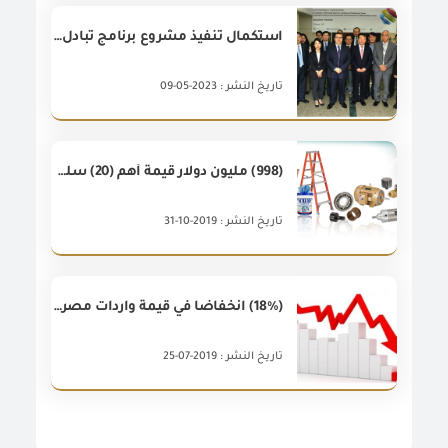
استكمال تنفيذ مشروع برنامج تبادل المعرفة الكوري (KSP Program) الخاص بإنشاء وتطوير منظومة إدارة المخاطر المتكاملة للهيئة العامة للرقابة على الصادرات والواردات في إجراءات تقييم المطابقة والفحص للسلع الصناعية في حركة التجارة عبر الحدود
تاريخ النشر : 2023-05-09
(998) مليون دولار قيمة أهم (20) سلعة صناعيه من الصادرات المصرية غير البترولية خلال سبتمبر 2019.
تاريخ النشر : 2019-10-31
(18%) انخفاضا في قيمة واردات مصر غير البترولية خلال شهر مايو 2019 مقارنة بشهر مايو 2018
تاريخ النشر : 2019-07-25