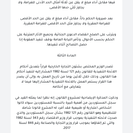
فيها مقابل أداء مبلغ لا يقل عن ثلاثة أمثال الحد الأدنى للغرامة، ولا
يجاوز ثلثي حدها الأقصى.
بعد صيرورة الحكم باتاً، مقابل أداء مبلغ لا يقل عن الحد الأقصى
للغرامة المقررة ولا يجاوز مثل الحد الأقصى للغرامة المقررة.
ويترتب على الصلح انقضاء الدعوى الجنائية، وجميع الآثار المترتبة على
الحكم بحسب الأحوال، وتأمر النيابة العامة بوقف تنفيذ العقوبة إذا
حصل التصالح أثناء تنفيذها.
المادة الثالثة
تصدر الوزير المختص بشئون التجارة الخارجية قراراً بتعديل أحكام
اللائحة التنفيذية للقانون رقم 121 لسنة 1982 المشار إليه لتنفيذ أحكام
هذا القانون، وذلك خلال ثلاثين يوما من تاريخ العمل به، وإلى أن يصدر
هذا القرار يستمر العمل باللائحة التنفيذية المشار إليها فيما لا
يتعارض مع أحكامه.
وذكرت المذكرة الإيضاحية لمشروع القانون، إنه نظرا لما يمثله القيد في
سجل المستوردين من أهمية كبيرة بالنسبة للمستوردين سواء كانوا
اشخاص اعتبارية أو طبيعية فقد أفرد له المشرع قانونا شاملا
للتنظيمية وهو القانون رقم 121 1982 بشأن سجل المستوردين والذي
صدرت لائحته التنفيذية بموجب قرار وزير الاقتصاد رقم 343 لسنة 1982
والتي تم إلغاؤها بموجب قرار وزير التجارة والصناعة رقم 846 لسنة
2017.