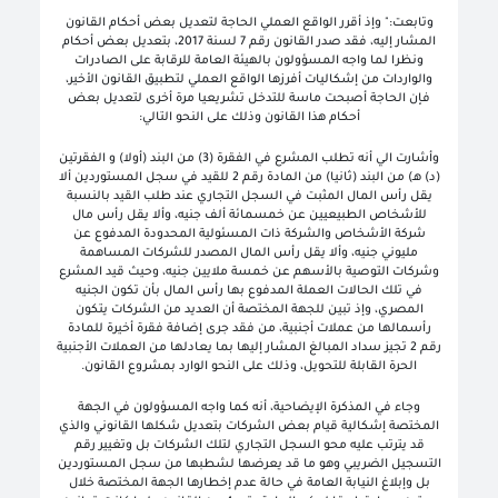
وتابعت:" وإذ أقرر الواقع العملي الحاجة لتعديل بعض أحكام القانون
المشار إليه، فقد صدر القانون رقم 7 لسنة 2017، بتعديل بعض أحكام
ونظرا لما واجه المسؤولون بالهيئة العامة للرقابة على الصادرات
والواردات من إشكاليات أفرزها الواقع العملي لتطبيق القانون الأخير،
فإن الحاجة أصبحت ماسة للتدخل تشريعيا مرة أخرى لتعديل بعض
أحكام هذا القانون وذلك على النحو التالي:
وأشارت الي أنه تطلب المشرع في الفقرة (3) من البند (أولا) و الفقرتين
(د) هـ) من البند (ثانيا) من المادة رقم 2 للقيد في سجل المستوردين ألا
يقل رأس المال المثبت في السجل التجاري عند طلب القيد بالنسبة
للأشخاص الطبيعيين عن خمسمائة ألف جنيه، وألا يقل رأس مال
شركة الأشخاص والشركة ذات المسئولية المحدودة المدفوع عن
مليوني جنيه، وألا يقل رأس المال المصدر للشركات المساهمة
وشركات التوصية بالأسهم عن خمسة ملايين جنيه، وحيث قيد المشرع
في تلك الحالات العملة المدفوع بها رأس المال بأن تكون الجنيه
المصري، وإذ تبين للجهة المختصة أن العديد من الشركات يتكون
رأسمالها من عملات أجنبية، من فقد جرى إضافة فقرة أخيرة للمادة
رقم 2 تجيز سداد المبالغ المشار إليها بما يعادلها من العملات الأجنبية
الحرة القابلة للتحويل، وذلك على النحو الوارد بمشروع القانون.
وجاء في المذكرة الإيضاحية، أنه كما واجه المسؤولون في الجهة
المختصة إشكالية قيام بعض الشركات بتعديل شكلها القانوني والذي
قد يترتب عليه محو السجل التجاري لتلك الشركات بل وتغيير رقم
التسجيل الضريبي وهو ما قد يعرضها لشطبها من سجل المستوردين
بل وإبلاغ النيابة العامة في حالة عدم إخطارها الجهة المختصة خلال