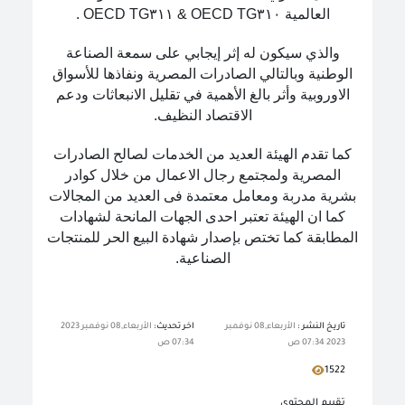
العالمية OECD TG٣١٠ & OECD TG٣١١ .
والذي سيكون له إثر إيجابي على سمعة الصناعة
الوطنية وبالتالي الصادرات المصرية ونفاذها للأسواق
الاوروبية وأثر بالغ الأهمية في تقليل الانبعاثات ودعم
الاقتصاد النظيف.
كما تقدم الهيئة العديد من الخدمات لصالح الصادرات
المصرية ولمجتمع رجال الاعمال من خلال كوادر
بشرية مدربة ومعامل معتمدة فى العديد من المجالات
كما ان الهيئة تعتبر احدى الجهات المانحة لشهادات
المطابقة كما تختص بإصدار شهادة البيع الحر للمنتجات
الصناعية.
تاريخ النشر :
الأربعاء,08 نوفمبر
اخر تحديث:
الأربعاء,08 نوفمبر 2023
2023 07:34 ص
07:34 ص
1522
تقييم المحتوي