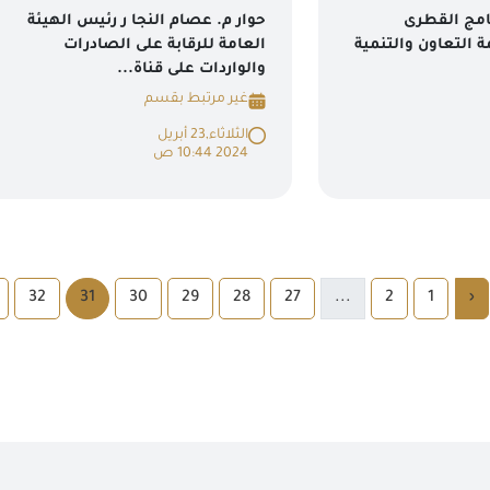
امج القطرى
حوار م. عصام النجا ر رئيس الهيئة
التعاون والتنمية
العامة للرقابة على الصادرات
والواردات على قناة...
غير مرتبط بقسم
الثلاثاء,23 أبريل
2024 10:44 ص
32
31
30
29
28
27
...
2
1
‹