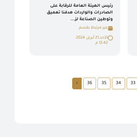
رئيس الهيئة العامة للرقابة على
الصادرات والواردات هدفنا تعميق
وتوطين الصناعة لز...
غير مرتبط بقسم
الأحد,21 أبريل 2024
12:42 م
›
36
35
34
33