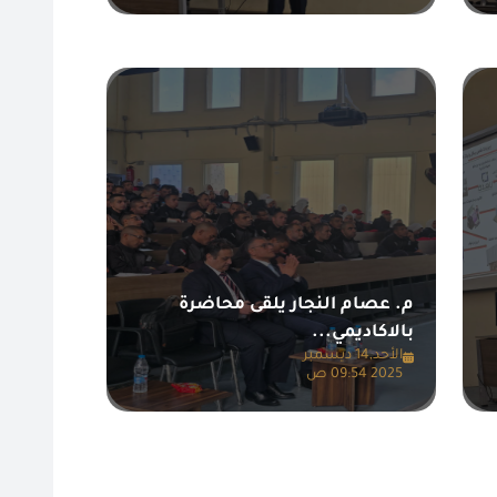
م. عصام النجار يلقى محاضرة
بالاكاديمي...
الأحد,14 ديسمبر
2025 09:54 ص