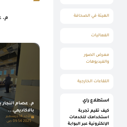
الهيئة في الصحافة
م. ع
الفعاليات
معرض الصور
والفيديوهات
اللقاءات الخارجية
استطلاع راي
م. عصام النجار 
بالاكاديمي...
كيف تقيم تجربة
الأحد,14 ديسمبر
استخدامك للخدمات
2025 09:54 ص
الإلكترونية عبر البوابة