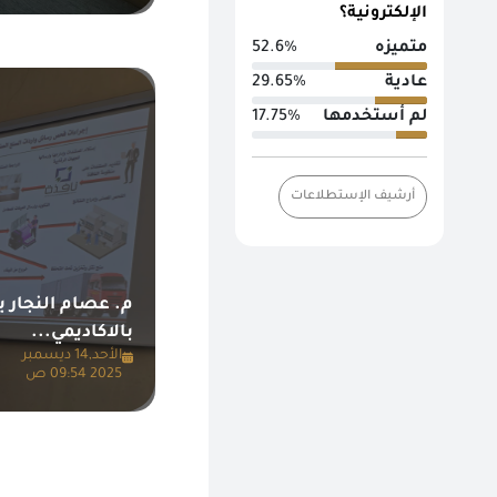
الإلكترونية؟
متميزه
52.6%
عادية
29.65%
لم أستخدمها
17.75%
أرشيف الإستطلاعات
م. عصام النجار 
بالاكاديمي...
الأحد,14 ديسمبر
2025 09:54 ص