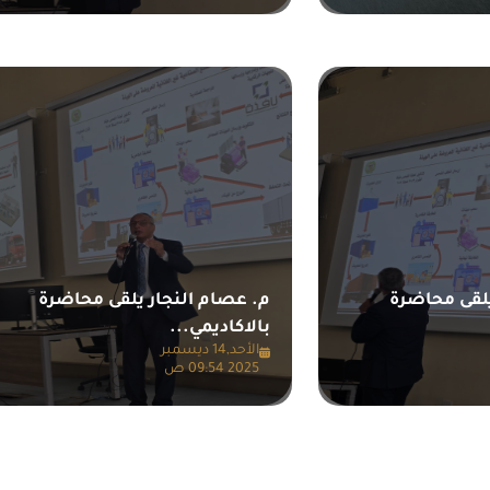
يلقى محاضرة
م. عصام النجار يلقى محاضرة
بالاكاديمي...
الأحد,14 ديسمبر
2025 09:54 ص