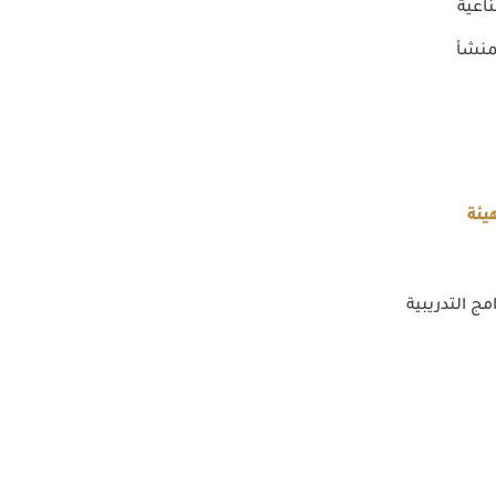
اعية
منشأ
يئة
مج التدريبية