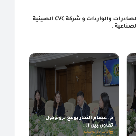
م. عصام النجار يوقع بروتوكول تعاون بين الهيئة العامة للرقابة على الصادرات والواردات و شركة CVC الصينية
صناعية .
م. عصام النجار يوقع بروتوكول
تعاون بين ا...
الأحد,30 نوفمبر