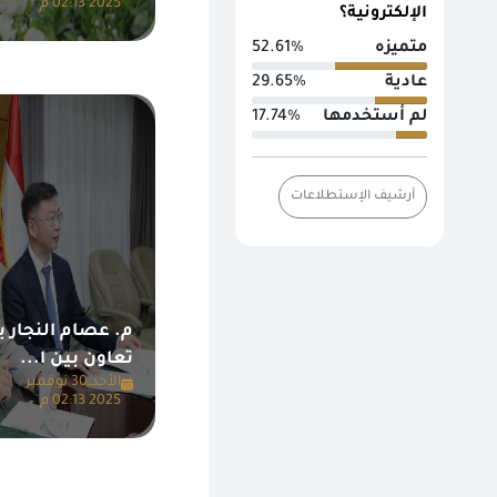
2025 02:13 م
الإلكترونية؟
متميزه
52.61%
عادية
29.65%
لم أستخدمها
17.74%
أرشيف الإستطلاعات
م. عصام النجار ي
تعاون بين ا...
الأحد,30 نوفمبر
2025 02:13 م