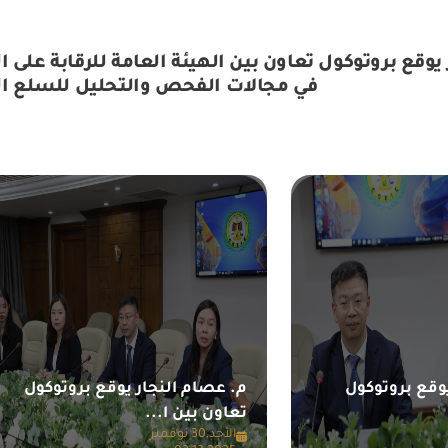
في مجالات الفحص والتحليل للسلع ال
وقع بروتوكول
م. عصام النجار يوقع بروتوكول
تعاون بين ا...
الأحد,30 نوفمبر