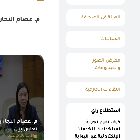
الهيئة في الصحافة
الفعاليات
معرض الصور
والفيديوهات
اللقاءات الخارجية
استطلاع راي
م. عصام النجار ي
كيف تقيم تجربة
تعاون بين ا...
استخدامك للخدمات
الأحد,30 نوفمبر
الإلكترونية عبر البوابة