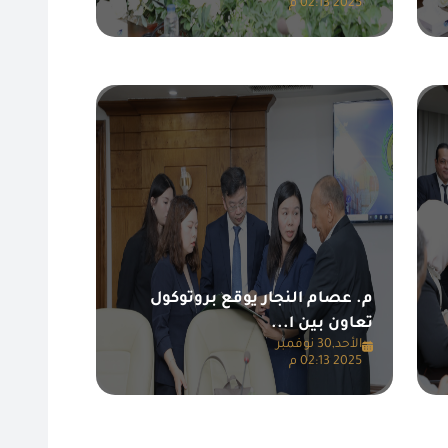
2025 02:13 م
م. عصام النجار يوقع بروتوكول
تعاون بين ا...
الأحد,30 نوفمبر
2025 02:13 م