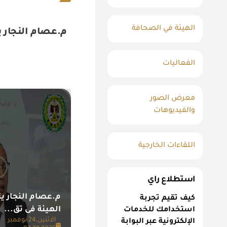
الهيئة في الصحافة
م.عصام النجار ي
الفعاليات
معرض الصور
والفيديوهات
اللقاءات الخارجية
استطلاع راي
م.عصام النجار ي
كيف تقيم تجربة
الهيئة فى تق...
استخدامك للخدمات
الاثنين,24 نوفمبر
الإلكترونية عبر البوابة