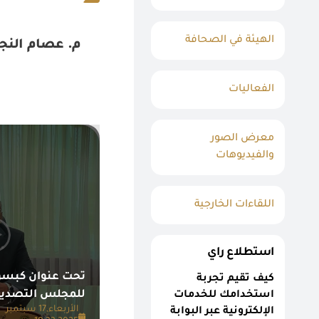
الهيئة في الصحافة
م. عصام النج
الفعاليات
معرض الصور
والفيديوهات
اللقاءات الخارجية
استطلاع راي
تحت عنوان كبسو
كيف تقيم تجربة
للمجلس التصدير
استخدامك للخدمات
الأربعاء,17 سبتمبر
الإلكترونية عبر البوابة