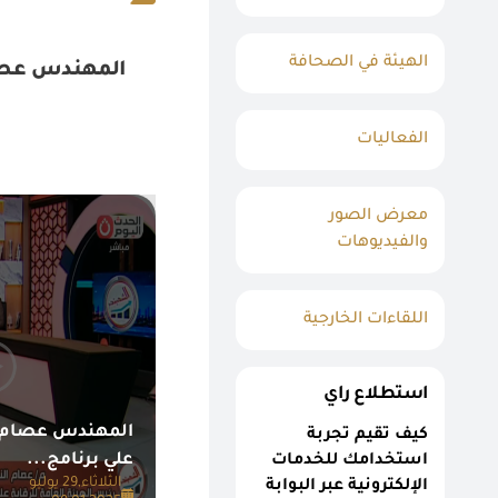
الهيئة في الصحافة
المهندس عصام
الفعاليات
معرض الصور
والفيديوهات
اللقاءات الخارجية
استطلاع راي
المهندس عصام ا
كيف تقيم تجربة
علي برنامج...
استخدامك للخدمات
الثلاثاء,29 يوليو
الإلكترونية عبر البوابة