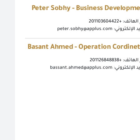
Peter Sobhy - Business Developm
اتف: +201103604422
إلكتروني: peter.sobhy@applus.com
Basant Ahmed - Operation Cordine
اتف: +201126848838
إلكتروني: bassant.ahmed@applus.com