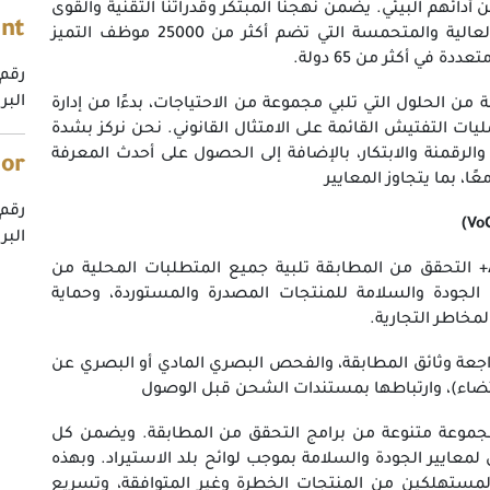
دائهم البيئي. يضمن نهجنا المبتكر وقدراتنا التقنية والقوى
ent
العاملة ذات المهارات العالية والمتحمسة التي تضم أكثر من 25000 موظف التميز
 في أكثر من 65 دولة.
رقم اله
البريد ال
من الحلول التي تلبي مجموعة من الاحتياجات، بدءًا من إدارة
ات التفتيش القائمة على الامتثال القانوني. نحن نركز بشدة
والرقمنة والابتكار، بالإضافة إلى الحصول على أحدث المعرفة
tor
ًا، بما يتجاوز المعايير
رقم اله
البريد ال
تضمن خدمات Appplus+ التحقق من المطابقة تلبية جميع المتطلبات المحلية من
الجودة والسلامة للمنتجات المصدرة والمستوردة، وحماية
مخاطر التجارية.
جعة وثائق المطابقة، والفحص البصري المادي أو البصري عن
قتضاء)، وارتباطها بمستندات الشحن قبل الوصول
Appp+ على مجموعة متنوعة من برامج التحقق من المطابقة. ويضمن كل
 لمعايير الجودة والسلامة بموجب لوائح بلد الاستيراد. وبهذه
المستهلكين من المنتجات الخطرة وغير المتوافقة، وتسريع