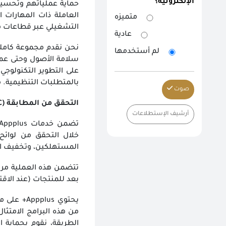
الإلكترونية؟
حماية عملياتهم وتحسين أ
متميزه
التشغيلي عبر قطاعات متعددة
عادية
نحن نقدم مجموعة كاملة 
لم أستخدمها
سلامة الأصول وحتى عملي
على التطوير التكنولوجي 
بالمتطلبات التنظيمية. مع
صوت
التحقق من المطابقة
(VoC)
أرشيف الإستطلاعات
خلال التحقق من لوائح 
المستهلكين، وتخفيف ال
تتضمن هذه العملية مرا
بعد للمنتجات (عند الا
يحتوي lus
من هذه البرامج الامتثال
الطريقة، نقوم بحماية 