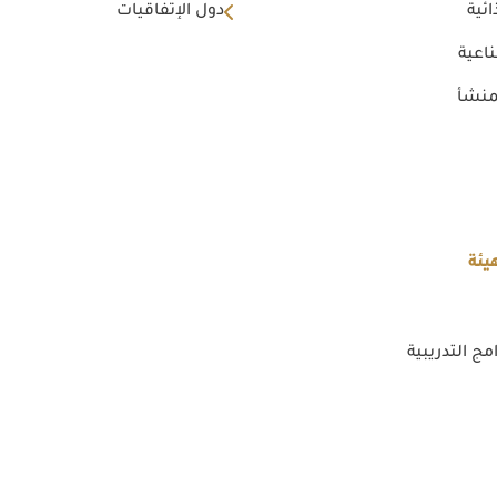
ئية
دول الإتفاقيات
اعية
منشأ
يئة
مج التدريبية