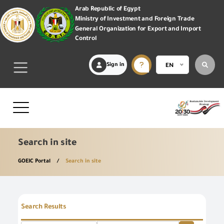
Arab Republic of Egypt
Ministry of Investment and Foreign Trade
General Organization for Export and Import
Control
Sign in
EN
Search in site
GOEIC Portal
Search in site
Search Results