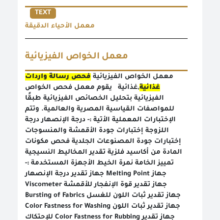
TEXT
معمل الأحياء الدقيقة
معمل الخواص الفيزيائية
معمل الخواص الفيزيائية
فحص رسالة واردات
غذائية
,غذائية يقوم معمل فحص الخواص
الفيزيائية بتحليل الخصائص الفيزيائية طبقًا
للمواصفات القياسية المصرية والعالمية. وتتم
الإختبارات المعملية الأتية :- درجة الإنصهار درجة
اللزوجة إختبارات جودة الأقمشة والمنسوجات
إختبارات جودة المصنوعات الجلدية فحص مكونات
المادة من أكاسيد فلزية تقدير المخاليط النسيجية
تمييز الخامة نمرة الخيط الأجهزة المستخدمة :-
جهاز تقدير درجة الإنصهار Melting Point جهاز
Viscometer جهاز تقدير قوة الإنفجار للأقمشة
Bursting of Fabrics جهاز تقدير ثبات اللون للغسل
Color Fastness for Washing جهاز تقدير ثبات اللون
للإحتكاك Color Fastness for Rubbing جهاز تقدير