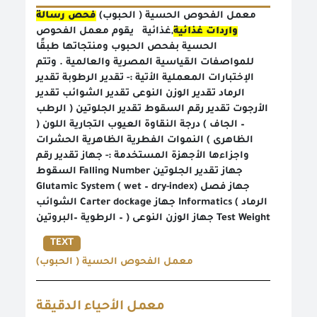
معمل الفحوص الحسية ( الحبوب)
فحص رسالة
واردات غذائية
,غذائية يقوم معمل الفحوص
الحسية بفحص الحبوب ومنتجاتها طبقًا
للمواصفات القياسية المصرية والعالمية . وتتم
الإختبارات المعملية الأتية :- تقدير الرطوبة تقدير
الرماد تقدير الوزن النوعى تقدير الشوائب تقدير
الأرجوت تقدير رقم السقوط تقدير الجلوتين ( الرطب
– الجاف ) درجة النقاوة العيوب التجارية اللون (
الظاهرى ) النموات الفطرية الظاهرية الحشرات
واجزاءها الأجهزة المستخدمة :- جهاز تقدير رقم
السقوط Falling Number جهاز تقدير الجلوتين
Glutamic System ( wet – dry-index) جهاز فصل
الشوائب Carter dockage جهاز Informatics ( الرماد
– الرطوية –البروتين ) جهاز الوزن النوعى Test Weight
TEXT
معمل الفحوص الحسية ( الحبوب)
معمل الأحياء الدقيقة