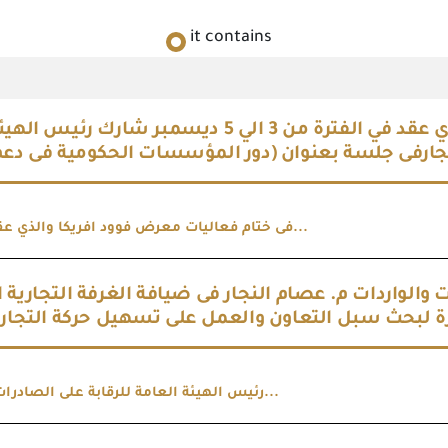
it contains
فى ختام فعاليات معرض فوود افريكا والذي عقد في الفترة من 3 الي 5 ديسمبر ش
النجارفى جلسة بعنوان (دور المؤسسات الحكومية فى دعم
فى ختام فعاليات معرض فوود افريكا والذي عقد في الفت...
 والواردات م. عصام النجار فى ضيافة الغرفة التجارية ا
ة لبحث سبل التعاون والعمل على تسهيل حركة التجارة 
رئيس الهيئة العامة للرقابة على الصادرات والواردات...