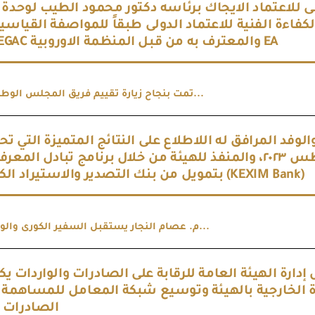
 للاعتماد الايجاك برئاسه دكتور محمود الطيب لوحدة ا
الكفاءة الفنية للاعتماد الدولى طبقاً للمواصفة الق ISO/IEC 17043:2023 ن المجلس الوطنى
للاعتمادEGAC والمعترف به من قبل المنظمة الاوروبية EA
تمت بنجاح زيارة تقييم فريق المجلس الوطنى للاعتماد...
لوفد المرافق له اللاطلاع على النتائج المتميزة التي 
المشروع الإنمائي المنتهى في شهر أغسطس ٢٠٢٣، والمنفذ للهيئة من خلال برنامج تبادل
KSP بتمويل من بنك التصدير والاستيراد الكوري (KEXIM Bank)
م. عصام النجار يستقبل السفير الكورى والوفد المرافق...
رة الهيئة العامة للرقابة على الصادرات والواردات 
ة الخارجية بالهيئة وتوسيع شبكة المعامل للمساهمة ف
الصادرات 