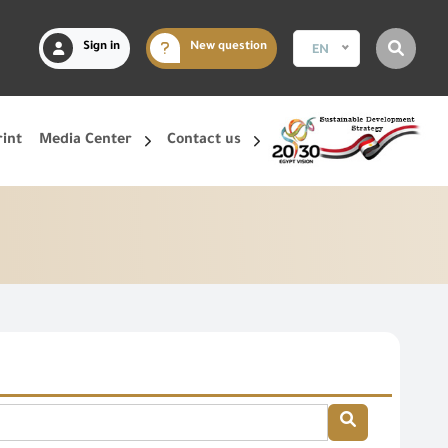
Sign in
New question
EN
rint
Media Center
Contact us