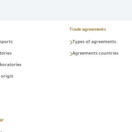
Trade agreements
Imports
Types of agreements
tories
Agreements countries
aboratories
 origin
er