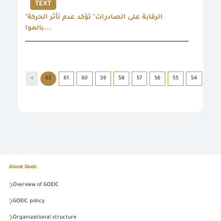
TEXT
"الرقابة على الصادرات" تؤكد عدم تأثر الحركة
بالموا...
›
62
61
60
59
58
57
56
55
54
53
About Goeic
Overview of GOEIC
GOEIC policy
Organizational structure