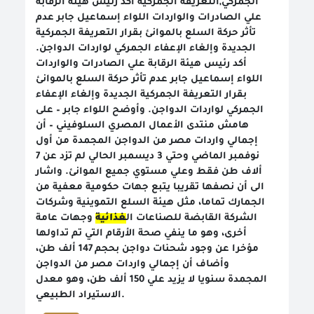
الجمركي,التعريفة الجمركية أكد رئيس هيئة الرقابة
علي الصادرات والواردات اللواء إسماعيل جابر عدم
تأثر حركة السلع بالموانئ بقرار التعريفة الجمركية
الجديدة وإلغاء الإعفاء الجمركي لواردات الدواجن.
أكد رئيس هيئة الرقابة علي الصادرات والواردات
اللواء إسماعيل جابر عدم تأثر حركة السلع بالموانئ
بقرار التعريفة الجمركية الجديدة وإلغاء الإعفاء
الجمركي لواردات الدواجن. وأوضح اللواء جابر – على
هامش منتدى الأعمال المصري السلوفيني – أن
إجمالي واردات مصر من الدواجن المجمدة من أول
نوفمبر الماضي وحتي 3 ديسمبر الحالي لم تزد عن 7
ألاف طن فقط وعلي مستوي جميع الموانئ. واشار
الى أن نصفها تقريبا يتبع جهات حكومية معفية من
الجمارك تماما، مثل هيئة السلع التموينية وشركات
الشركة القابضة للصناعات ال
غذائية
وجهات عامة
أخرى، وهو ما ينفي صحة الأرقام التي تم تداولها
مؤخرا عن وجود شحنات دواجن بحجم 147 ألف طن،
وأضاف أن إجمالي واردات مصر من الدواجن
المجمدة سنويا لا يزيد علي 150 ألف طن، وهو معدل
الاستيراد الطبيعي.