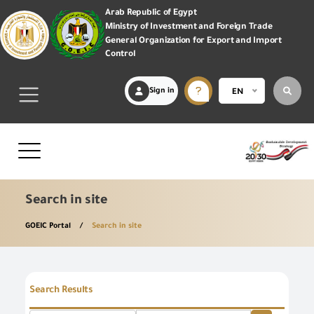
Arab Republic of Egypt
Ministry of Investment and Foreign Trade
General Organization for Export and Import
Control
Sign in
EN
Search in site
GOEIC Portal
Search in site
Search Results