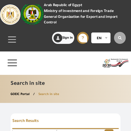
Arab Republic of Egypt
Ministry of Investment and Foreign Trade
General Organization for Export and Import
Control
Sign in
EN
Search in site
GOEIC Portal
Search in site
Search Results