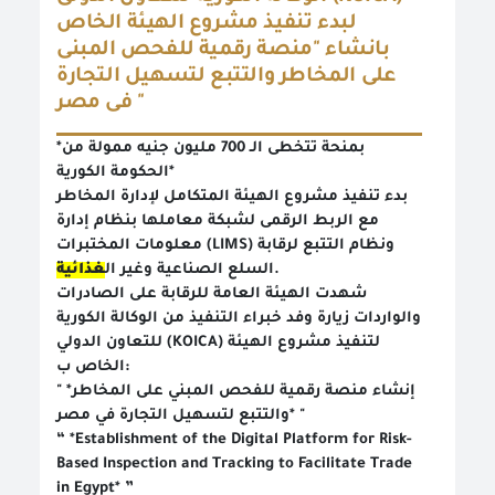
لبدء تنفيذ مشروع الهيئة الخاص
بانشاء "منصة رقمية للفحص المبنى
على المخاطر والتتبع لتسهيل التجارة
فى مصر "
*بمنحة تتخطى الـ 700 مليون جنيه ممولة من
الحكومة الكورية*
بدء تنفيذ مشروع الهيئة المتكامل لإدارة المخاطر
مع الربط الرقمى لشبكة معاملها بنظام إدارة
معلومات المختبرات (LIMS) ونظام التتبع لرقابة
غذائية
السلع الصناعية وغير ال
.
شهدت الهيئة العامة للرقابة على الصادرات
والواردات زيارة وفد خبراء التنفيذ من الوكالة الكورية
للتعاون الدولي (KOICA) لتنفيذ مشروع الهيئة
الخاص ب:
" *إنشاء منصة رقمية للفحص المبني على المخاطر
والتتبع لتسهيل التجارة في مصر* "
“ *Establishment of the Digital Platform for Risk-
Based Inspection and Tracking to Facilitate Trade
in Egypt* ”