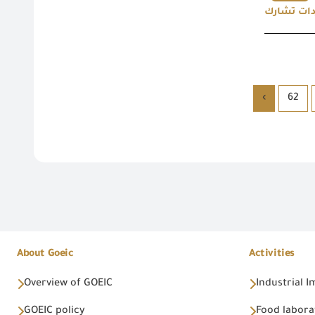
›
62
About Goeic
Activities
Overview of GOEIC
Industrial 
GOEIC policy
Food labora