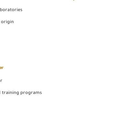
aboratories
 origin
er
er
 training programs