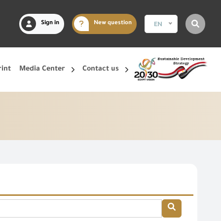
Sign in
New question
EN
rint
Media Center
Contact us