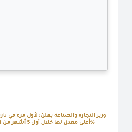
وزير التجارة والصناعة يعلن: لأول مرة في ت
أعلى معدل لها خلال أول 5 أشهر من العام الجاري وتسجل 16مليار و551 مليون دولار وترتفع بنسبة 9.8%