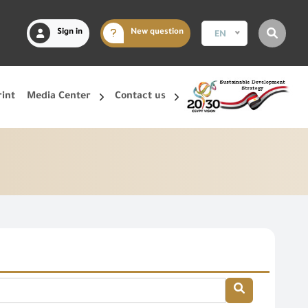
Sign in
New question
EN
rint
Media Center
Contact us