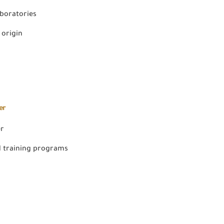
aboratories
 origin
er
er
 training programs