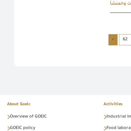
ات والمنشأ
›
62
About Goeic
Activities
Overview of GOEIC
Industrial 
GOEIC policy
Food labora