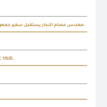
مهندس عصام النجار يستقبل سفير جمهورية كوريا لمتابعة مشروع تطوير منظومة إدارة المخاطر بالهيئة.
بأسوان  ISO/IEC 17025.