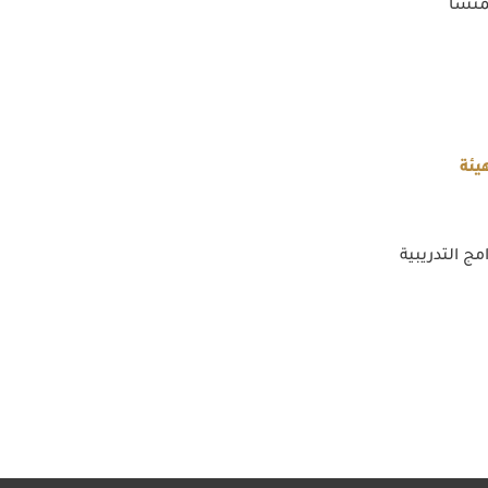
منشأ
يئة
مج التدريبية